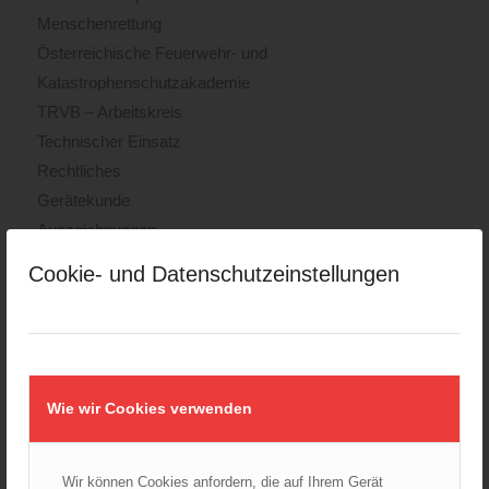
Menschenrettung
Österreichische Feuerwehr- und
Katastrophenschutzakademie
TRVB – Arbeitskreis
Technischer Einsatz
Rechtliches
Gerätekunde
Auszeichnungen
Sonderdienste
Cookie- und Datenschutzeinstellungen
Wasser- und Tauchdienst
Feuerwehrjugend
Vegetationsbrandbekämpfung und Flugdienst
Änderungsvorschlag
Wie wir Cookies verwenden
KATEGORIEN
Archiv
Wir können Cookies anfordern, die auf Ihrem Gerät