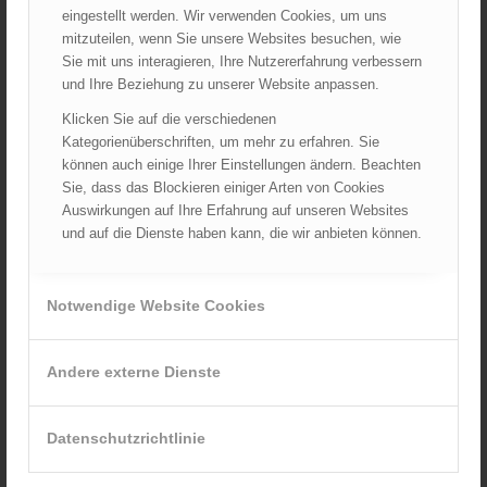
Corona
eingestellt werden. Wir verwenden Cookies, um uns
Landesverbände
mitzuteilen, wenn Sie unsere Websites besuchen, wie
Sie mit uns interagieren, Ihre Nutzererfahrung verbessern
LFV Burgenland
und Ihre Beziehung zu unserer Website anpassen.
LFV Kärnten
Klicken Sie auf die verschiedenen
LFV Niederösterreich
Kategorienüberschriften, um mehr zu erfahren. Sie
LFV Oberösterreich
können auch einige Ihrer Einstellungen ändern. Beachten
LFV Salzburg
Sie, dass das Blockieren einiger Arten von Cookies
LFV Steiermark
Auswirkungen auf Ihre Erfahrung auf unseren Websites
und auf die Dienste haben kann, die wir anbieten können.
LFV Tirol
LFV Vorarlberg
LFV Wien
Notwendige Website Cookies
ÖBFV
ÖFKAD
Andere externe Dienste
Startseite
TRVB-AK
Datenschutzrichtlinie
ARCHIV