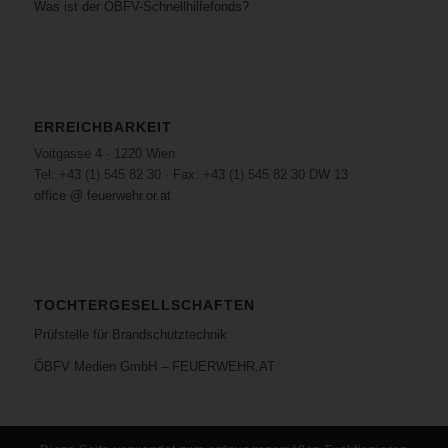
Was ist der ÖBFV-Schnellhilfefonds?
ERREICHBARKEIT
Voitgasse 4 · 1220 Wien
Tel: +43 (1) 545 82 30 · Fax: +43 (1) 545 82 30 DW 13
office @ feuerwehr.or.at
TOCHTERGESELLSCHAFTEN
Prüfstelle für Brandschutztechnik
ÖBFV Medien GmbH – FEUERWEHR.AT