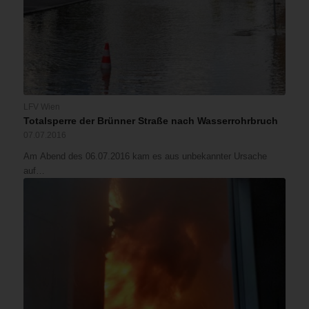
LFV Wien
Totalsperre der Brünner Straße nach Wasserrohrbruch
07.07.2016
Am Abend des 06.07.2016 kam es aus unbekannter Ursache
auf…