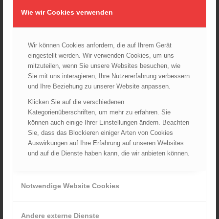
Wiener Feuerwehrfest 2025
Wie wir Cookies verwenden
06.08.2025 - 17:00
Wien: Fortbildung der Höhenrettungsgruppen der
österreichischen Berufsfeuerwehren
Wir können Cookies anfordern, die auf Ihrem Gerät
14.05.2025 - 15:08
eingestellt werden. Wir verwenden Cookies, um uns
mitzuteilen, wenn Sie unsere Websites besuchen, wie
Brand in Wien Leopoldstadt fordert ein Todesopfer
Sie mit uns interagieren, Ihre Nutzererfahrung verbessern
04.11.2024 - 13:03
und Ihre Beziehung zu unserer Website anpassen.
Großeinsatz in Wien-Mariahilf
Klicken Sie auf die verschiedenen
28.10.2024 - 11:13
Kategorienüberschriften, um mehr zu erfahren. Sie
können auch einige Ihrer Einstellungen ändern. Beachten
Kellerbrand in Wien Meidling mit Todesfolge
Sie, dass das Blockieren einiger Arten von Cookies
25.10.2024 - 10:02
Auswirkungen auf Ihre Erfahrung auf unseren Websites
und auf die Dienste haben kann, die wir anbieten können.
Wiener Sicherheitsfest 2024
24.10.2024 - 10:02
Wiener Feuerwehrmuseum bei der Lange Nacht der Museen
Notwendige Website Cookies
am 5. Oktober 2024
01.10.2024 - 10:48
Dramatische Menschenrettung bei Zimmerbrand
Andere externe Dienste