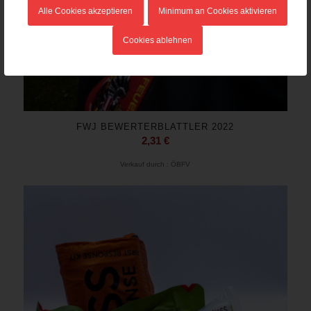
Alle Cookies akzeptieren
Minimum an Cookies aktivieren
Cookies ablehnen
FWJ BEWERTERBLATTLER 2022
2,31
€
Verkauf durch : ÖBFV