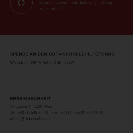
Sie möchten von Ihrer Bestellung im Shop
zurücktreten?
SPENDE AN DEN ÖBFV-SCHNELLHILFEFONDS
Was ist der ÖBFV-Schnellhilfefonds?
ERREICHBARKEIT
Voitgasse 4 · 1220 Wien
Tel: +43 (1) 545 82 30 · Fax: +43 (1) 545 82 30 DW 13
office @ feuerwehr.or.at