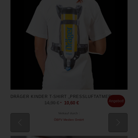
DRÄGER KINDER T-SHIRT „PRESSLUFTATMER“
Angebot!
14,90
€
10,60
€
Verkauf durch :
ÖBFV Medien GmbH