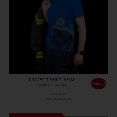
DRÄGER T-SHIRT „HELM“
Angebot!
30,00
€
24,30
€
Verkauf durch :
ÖBFV Medien GmbH