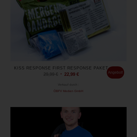
KISS RESPONSE FIRST RESPONSE PAKET
Angebot!
Ursprünglicher
Aktueller
29,99
€
22,99
€
Preis
Preis
Verkauf durch :
war:
ist:
ÖBFV Medien GmbH
29,99 €
22,99 €.