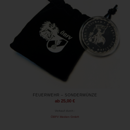
FEUERWEHR – SONDERMÜNZE
ab
25,00
€
Verkauf durch :
ÖBFV Medien GmbH