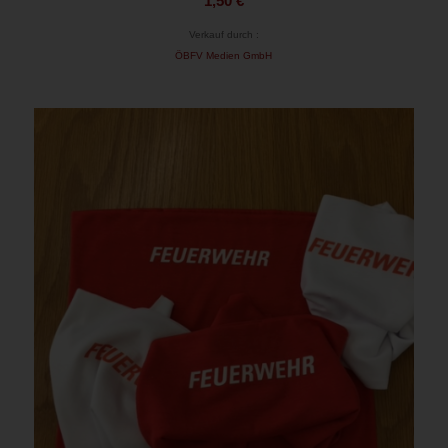
1,50
€
Verkauf durch :
ÖBFV Medien GmbH