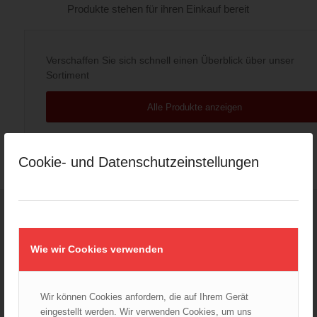
Produkte stehen für ihren Einkauf bereit
Verschaffen Sie sich schnell einen Überblick über unser
Sortiment
Alle Produkte anzeigen
Cookie- und Datenschutzeinstellungen
PRODUKTSUCHE
SUCHEN SIE NACH IHREM
WUNSCHPRODUKT
Wie wir Cookies verwenden
Per Textsuche schnell an das gewünschte
Produkt
Wir können Cookies anfordern, die auf Ihrem Gerät
eingestellt werden. Wir verwenden Cookies, um uns