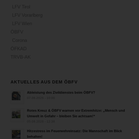
LFV Tirol
LFV Vorarlberg
LFV Wien
ÖBFV
Corona
ÖFKAD
TRVB-AK
AKTUELLES AUS DEM ÖBFV
Ableistung des Zivildienstes beim ÖBFV?
07.08.2026 - 10:00
Rotes Kreuz & ÖBFV warnen vor Extremhitze: „Mensch und
Umwelt in Gefahr – bleiben Sie achtsam!“
05.08.2026 - 12:38
Hitzestress im Feuerwehreinsatz: Die Mannschaft im Blick
behalten!