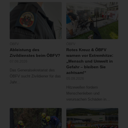
ÖBFV
ÖBFV
Ableistung des
Rotes Kreuz & ÖBFV
Zivildienstes beim ÖBFV?
warnen vor Extremhitze:
„Mensch und Umwelt in
07.08.2026
Gefahr – bleiben Sie
Das Generalsekretariat des
achtsam!“
ÖBFV sucht Zivildiener für das
05.08.2026
Jahr…
Hitzewellen fordern
Menschenleben und
verursachen Schäden in…