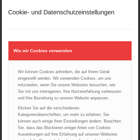
März 2025
Cookie- und Datenschutzeinstellungen
Februar 2025
Januar 2025
Dezember 2024
November 2024
Oktober 2024
Wie wir Cookies verwenden
September 2024
August 2024
Wir können Cookies anfordern, die auf Ihrem Gerät
Juli 2024
eingestellt werden. Wir verwenden Cookies, um uns
Juni 2024
mitzuteilen, wenn Sie unsere Websites besuchen, wie
Mai 2024
Sie mit uns interagieren, Ihre Nutzererfahrung verbessern
und Ihre Beziehung zu unserer Website anpassen.
April 2024
März 2024
Klicken Sie auf die verschiedenen
Kategorienüberschriften, um mehr zu erfahren. Sie
Februar 2024
können auch einige Ihrer Einstellungen ändern. Beachten
Januar 2024
Sie, dass das Blockieren einiger Arten von Cookies
Dezember 2023
Auswirkungen auf Ihre Erfahrung auf unseren Websites