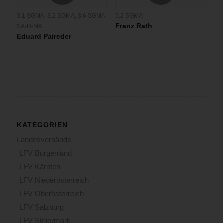
3.1 SGMA
,
3.2 SGMA
,
3.6 SGMA
,
5.2 SGMA
Franz Rath
SA-D-MA
Eduard Paireder
KATEGORIEN
Landesverbände
LFV Burgenland
LFV Kärnten
LFV Niederösterreich
LFV Oberösterreich
LFV Salzburg
LFV Steiermark