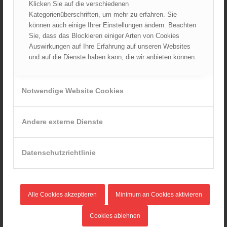
Klicken Sie auf die verschiedenen
Kategorienüberschriften, um mehr zu erfahren. Sie
AKTUELLES AUS DEM ÖBFV
können auch einige Ihrer Einstellungen ändern. Beachten
Sie, dass das Blockieren einiger Arten von Cookies
Ableistung des Zivildienstes beim ÖBFV?
07.08.2026 - 10:00
Auswirkungen auf Ihre Erfahrung auf unseren Websites
und auf die Dienste haben kann, die wir anbieten können.
Rotes Kreuz & ÖBFV warnen vor Extremhitze: „Mensch und
Umwelt in Gefahr – bleiben Sie achtsam!“
05.08.2026 - 12:38
Notwendige Website Cookies
Hitzestress im Feuerwehreinsatz: Die Mannschaft im Blick
behalten!
30.07.2026 - 08:33
Andere externe Dienste
Siegerehrung bei der Feuerwehr-Weltmeisterschaft in
Eisenstadt
26.07.2026 - 13:39
Datenschutzrichtlinie
AKTUELLES AUS DEN
Alle Cookies akzeptieren
Minimum an Cookies aktivieren
LANDESFEUERWEHRVERBÄNDEN
Rettungshunde-Staffel der Wiener Feuerwehr gewinnt
Cookies ablehnen
Mannschafts-Weltmeistertitel bei der 29. Rettungshunde