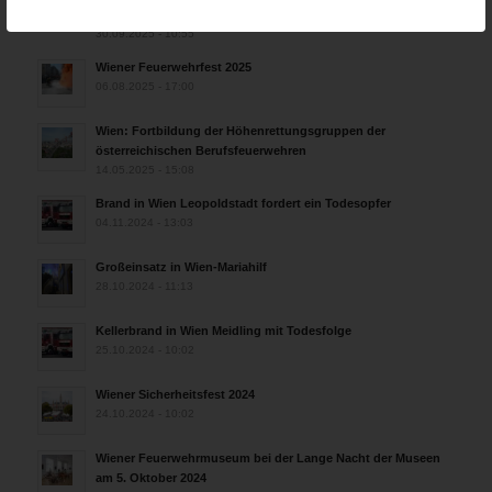
Weltmeisterschaft
30.09.2025 - 10:55
Wiener Feuerwehrfest 2025
06.08.2025 - 17:00
Wien: Fortbildung der Höhenrettungsgruppen der
österreichischen Berufsfeuerwehren
14.05.2025 - 15:08
Brand in Wien Leopoldstadt fordert ein Todesopfer
04.11.2024 - 13:03
Großeinsatz in Wien-Mariahilf
28.10.2024 - 11:13
Kellerbrand in Wien Meidling mit Todesfolge
25.10.2024 - 10:02
Wiener Sicherheitsfest 2024
24.10.2024 - 10:02
Wiener Feuerwehrmuseum bei der Lange Nacht der Museen
am 5. Oktober 2024