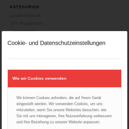
KATEGORIEN
Landesverbände
LFV Burgenland
LFV Kärnten
LFV Niederösterreich
Cookie- und Datenschutzeinstellungen
LFV Oberösterreich
LFV Salzburg
LFV Steiermark
LFV Tirol
LFV Vorarlberg
Wie wir Cookies verwenden
LFV Wien
ÖBFV
Wir können Cookies anfordern, die auf Ihrem Gerät
Corona
eingestellt werden. Wir verwenden Cookies, um uns
ÖFKAD
mitzuteilen, wenn Sie unsere Websites besuchen, wie
Sie mit uns interagieren, Ihre Nutzererfahrung verbessern
TRVB-AK
und Ihre Beziehung zu unserer Website anpassen.