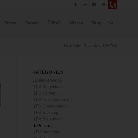
Presse
Service
ÖFKAD
Wissen
Shop
Sie sind hier:
Startseite
/
LFV Tirol
KATEGORIEN
Landesverbände
LFV Burgenland
LFV Kärnten
LFV Niederösterreich
LFV Oberösterreich
LFV Salzburg
LFV Steiermark
LFV Tirol
LFV Vorarlberg