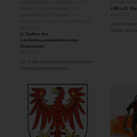
Landesverbände
,
LFV Burgenland
,
LFV
LFV Tirol
,
ÖBF
LBD a.D. Kla
Kärnten
,
LFV Niederösterreich
,
LFV
29.08.2018
Oberösterreich
,
LFV Salzburg
,
LFV
Steiermark
,
LFV Tirol
,
LFV Vorarlberg
,
LFV
Nach schwerer 
Wien
,
ÖBFV
August 2018 d
1. Treffen der
Landesfeuerwehrreferenten
Österreichs
08.05.2019
Am 8. Mai trafen einander die politischen
Landesfeuerwehrreferenten…