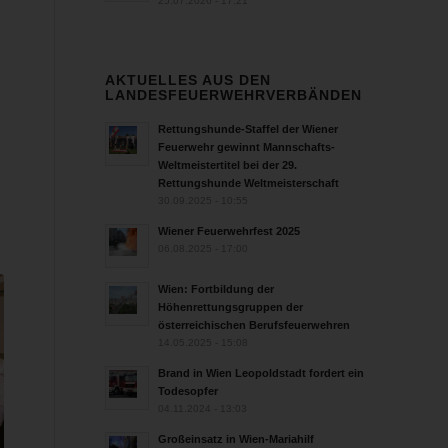
25.07.2026 - 17:21
AKTUELLES AUS DEN
LANDESFEUERWEHRVERBÄNDEN
Rettungshunde-Staffel der Wiener
Feuerwehr gewinnt Mannschafts-
Weltmeistertitel bei der 29.
Rettungshunde Weltmeisterschaft
30.09.2025 - 10:55
Wiener Feuerwehrfest 2025
06.08.2025 - 17:00
Wien: Fortbildung der
Höhenrettungsgruppen der
österreichischen Berufsfeuerwehren
14.05.2025 - 15:08
Brand in Wien Leopoldstadt fordert ein
Todesopfer
04.11.2024 - 13:03
Großeinsatz in Wien-Mariahilf