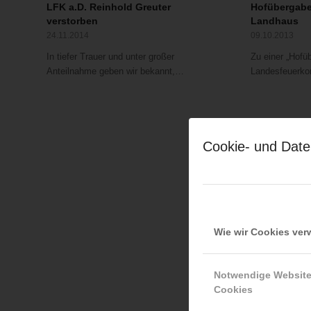
LFK a.D. Reinhold Greuter
Hofübergabe
verstorben
Landhaus
24.11.2014
09.10.2013
In tiefer Trauer und unter großer
Zu einer „Hofü
Anteilnahme geben wir bekannt,…
Landesfeuer
Cookie- und Date
Wie wir Cookies ve
Notwendige Websit
Cookies