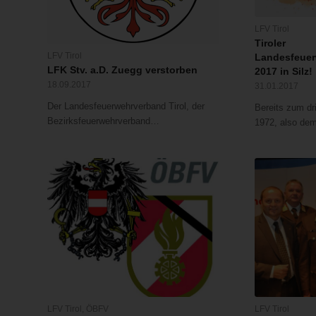
LFV Tirol
Tiroler
LFV Tirol
Landesfeuer
LFK Stv. a.D. Zuegg verstorben
2017 in Silz!
18.09.2017
31.01.2017
Der Landesfeuerwehrverband Tirol, der
Bereits zum dr
Bezirksfeuerwehrverband…
1972, also de
LFV Tirol
,
ÖBFV
LFV Tirol