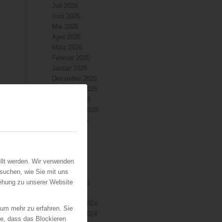
Juli 2026
Juni 2026
Mai 2026
April 2026
März 2026
Februar 2026
Januar 2026
Dezember 2025
November 2025
Oktober 2025
September 2025
August 2025
Juli 2025
Juni 2025
Mai 2025
llt werden. Wir verwenden
April 2025
suchen, wie Sie mit uns
März 2025
iehung zu unserer Website
Februar 2025
Januar 2025
Dezember 2024
 um mehr zu erfahren. Sie
November 2024
ie, dass das Blockieren