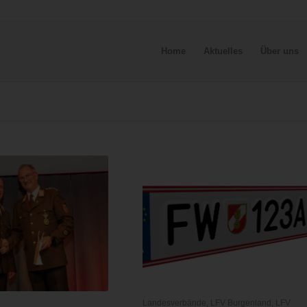
Home
Aktuelles
Über uns
V
Landesverbände
,
LFV Burgenland
,
LFV