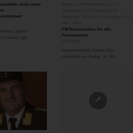
adstätter wird neuer
Kärnten
,
LFV Niederösterreich
,
LFV
es-
Oberösterreich
,
LFV Salzburg
,
LFV
ommandant
Steiermark
,
LFV Tirol
,
LFV Vorarlberg
,
LFV
Wien
,
ÖBFV
FW Kennzeichen für alle
tlichen Landes-
Feuerwehren
n Innsbruck Igls
10.05.2019
Verkehrsminister Norbert Hofer
verkündete am Freitag, 10. Mai…