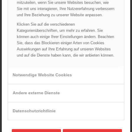
mitzuteilen, wenn Sie unsere Websites besuchen, wie
ALLIANZ Versicherung Österreich unterstützt Präventionsarbeit
Sie mit uns interagieren, Ihre Nutzererfahrung verbessern
und Ihre Beziehung zu unserer Website anpassen.
BOS-Drohnen
Klicken Sie auf die verschiedenen
Datenschutzgrundverordnung
Kategorienüberschriften, um mehr zu erfahren. Sie
Downloads
können auch einige Ihrer Einstellungen ändern. Beachten
Sie, dass das Blockieren einiger Arten von Cookies
FELIX & ÖBFV Feuerwehrjugendfördertopf
Auswirkungen auf Ihre Erfahrung auf unseren Websites
Feuerwehrbekleidung
und auf die Dienste haben kann, die wir anbieten können.
Feuerwehrjugend
Gefahrenradius
Notwendige Website Cookies
Kostenlose Hepatitis Impfung für Feuerwehrmitglieder
Links
Andere externe Dienste
ÖBFV Richtlinien Entwürfe
ÖBFV-Schnellhilfefonds
Datenschutzrichtlinie
Rechtliche Aspekte der Feuerwehr-Öffentlichkeitsarbeit
TRVB – Arbeitskreis