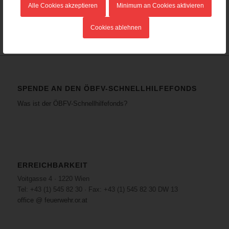
Alle Cookies akzeptieren
Minimum an Cookies aktivieren
Cookies ablehnen
SPENDE AN DEN ÖBFV-SCHNELLHILFEFONDS
Was ist der ÖBFV-Schnellhilfefonds?
ERREICHBARKEIT
Voitgasse 4 · 1220 Wien
Tel: +43 (1) 545 82 30 · Fax: +43 (1) 545 82 30 DW 13
office @ feuerwehr.or.at