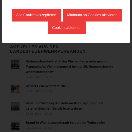
30.07.2026 - 08:33
Siegerehrung bei der Feuerwehr-Weltmeisterschaft in
Alle Cookies akzeptieren
Minimum an Cookies aktivieren
Eisenstadt
26.07.2026 - 13:39
Cookies ablehnen
AKTUELLES AUS DEN
LANDESFEUERWEHRVERBÄNDEN
Rettungshunde-Staffel der Wiener Feuerwehr gewinnt
Mannschafts-Weltmeistertitel bei der 29. Rettungshunde
Weltmeisterschaft
30.09.2025 - 10:55
Wiener Feuerwehrfest 2025
06.08.2025 - 17:00
Wien: Fortbildung der Höhenrettungsgruppen der
österreichischen Berufsfeuerwehren
14.05.2025 - 15:08
Brand in Wien Leopoldstadt fordert ein Todesopfer
04.11.2024 - 13:03