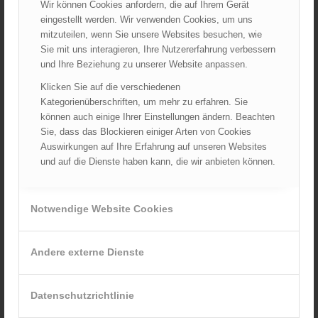
Wir können Cookies anfordern, die auf Ihrem Gerät
LFV Tirol
eingestellt werden. Wir verwenden Cookies, um uns
mitzuteilen, wenn Sie unsere Websites besuchen, wie
LFV Vorarlberg
Sie mit uns interagieren, Ihre Nutzererfahrung verbessern
LFV Wien
und Ihre Beziehung zu unserer Website anpassen.
ÖBFV
Klicken Sie auf die verschiedenen
Corona
Kategorienüberschriften, um mehr zu erfahren. Sie
ÖFKAD
können auch einige Ihrer Einstellungen ändern. Beachten
Sie, dass das Blockieren einiger Arten von Cookies
TRVB-AK
Auswirkungen auf Ihre Erfahrung auf unseren Websites
und auf die Dienste haben kann, die wir anbieten können.
AKTUELLES AUS DEM ÖBFV
Notwendige Website Cookies
Ableistung des Zivildienstes beim ÖBFV?
07.08.2026 - 10:00
Andere externe Dienste
Rotes Kreuz & ÖBFV warnen vor Extremhitze: „Mensch und
Umwelt in Gefahr – bleiben Sie achtsam!“
05.08.2026 - 12:38
Datenschutzrichtlinie
Hitzestress im Feuerwehreinsatz: Die Mannschaft im Blick
behalten!