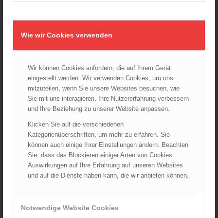
TRVB-AK
Wie wir Cookies verwenden
AKTUELLES AUS DEM ÖBFV
Ableistung des Zivildienstes beim ÖBFV?
07.08.2026 - 10:00
Wir können Cookies anfordern, die auf Ihrem Gerät
eingestellt werden. Wir verwenden Cookies, um uns
Rotes Kreuz & ÖBFV warnen vor Extremhitze: „Mensch und
mitzuteilen, wenn Sie unsere Websites besuchen, wie
Umwelt in Gefahr – bleiben Sie achtsam!“
Sie mit uns interagieren, Ihre Nutzererfahrung verbessern
05.08.2026 - 12:38
und Ihre Beziehung zu unserer Website anpassen.
Hitzestress im Feuerwehreinsatz: Die Mannschaft im Blick
Klicken Sie auf die verschiedenen
behalten!
Kategorienüberschriften, um mehr zu erfahren. Sie
30.07.2026 - 08:33
können auch einige Ihrer Einstellungen ändern. Beachten
Siegerehrung bei der Feuerwehr-Weltmeisterschaft in
Sie, dass das Blockieren einiger Arten von Cookies
Eisenstadt
Auswirkungen auf Ihre Erfahrung auf unseren Websites
26.07.2026 - 13:39
und auf die Dienste haben kann, die wir anbieten können.
AKTUELLES AUS DEN
Notwendige Website Cookies
LANDESFEUERWEHRVERBÄNDEN