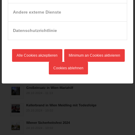
Rettungshunde-Staffel der Wiener Feuerwehr gewinnt
Andere externe Dienste
Mannschafts-Weltmeistertitel bei der 29. Rettungshunde
Weltmeisterschaft
30.09.2025 - 10:55
Datenschutzrichtlinie
Wiener Feuerwehrfest 2025
06.08.2025 - 17:00
Wien: Fortbildung der Höhenrettungsgruppen der
Alle Cookies akzeptieren
Minimum an Cookies aktivieren
österreichischen Berufsfeuerwehren
14.05.2025 - 15:08
Cookies ablehnen
Brand in Wien Leopoldstadt fordert ein Todesopfer
04.11.2024 - 13:03
Großeinsatz in Wien-Mariahilf
28.10.2024 - 11:13
Kellerbrand in Wien Meidling mit Todesfolge
25.10.2024 - 10:02
Wiener Sicherheitsfest 2024
24.10.2024 - 10:02