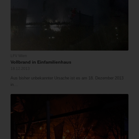
LFV Wien
Vollbrand in Einfamilienhaus
18.12.2013
Aus bisher unbekannter Ursache ist es am 18. Dezember 2013
in…