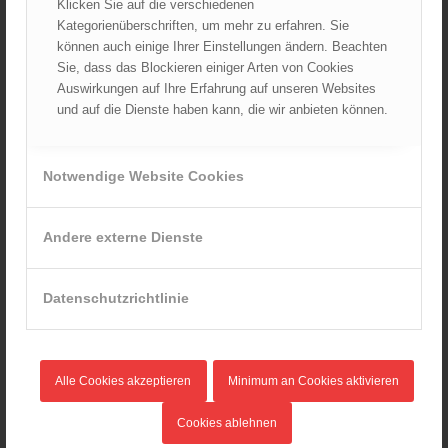
Klicken Sie auf die verschiedenen
Kategorienüberschriften, um mehr zu erfahren. Sie
Dramatische Menschenrettung bei Zimmerbrand
können auch einige Ihrer Einstellungen ändern. Beachten
08.09.2024 - 11:36
Sie, dass das Blockieren einiger Arten von Cookies
Wiener Feuerwehrfest 2024
Auswirkungen auf Ihre Erfahrung auf unseren Websites
20.08.2024 - 13:55
und auf die Dienste haben kann, die wir anbieten können.
Notwendige Website Cookies
ARCHIV
August 2026
Andere externe Dienste
Juli 2026
Juni 2026
Datenschutzrichtlinie
Mai 2026
April 2026
März 2026
Alle Cookies akzeptieren
Minimum an Cookies aktivieren
Februar 2026
Januar 2026
Cookies ablehnen
Dezember 2025