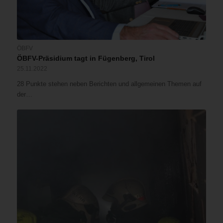
ÖBFV
ÖBFV-Präsidium tagt in Fügenberg, Tirol
25.11.2022
28 Punkte stehen neben Berichten und allgemeinen Themen auf
der…