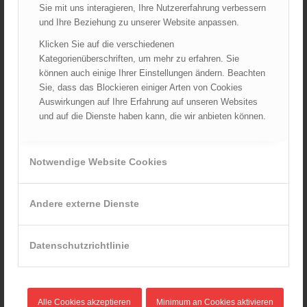
Sie mit uns interagieren, Ihre Nutzererfahrung verbessern
BOS-Drohnen
und Ihre Beziehung zu unserer Website anpassen.
Datenschutzgrundverordnung
Klicken Sie auf die verschiedenen
Downloads
Kategorienüberschriften, um mehr zu erfahren. Sie
können auch einige Ihrer Einstellungen ändern. Beachten
FELIX & ÖBFV Feuerwehrjugendfördertopf
Sie, dass das Blockieren einiger Arten von Cookies
Feuerwehrbekleidung
Auswirkungen auf Ihre Erfahrung auf unseren Websites
und auf die Dienste haben kann, die wir anbieten können.
Feuerwehrjugend
Gefahrenradius
Notwendige Website Cookies
Kostenlose Hepatitis Impfung für Feuerwehrmitglieder
Links
Andere externe Dienste
ÖBFV Richtlinien Entwürfe
ÖBFV-Schnellhilfefonds
Datenschutzrichtlinie
Rechtliche Aspekte der Feuerwehr-Öffentlichkeitsarbeit
TRVB – Arbeitskreis
Alle Cookies akzeptieren
Minimum an Cookies aktivieren