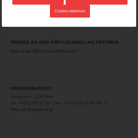
Cookies ablehnen
SPENDE AN DEN ÖBFV-SCHNELLHILFEFONDS
Was ist der ÖBFV-Schnellhilfefonds?
ERREICHBARKEIT
Voitgasse 4 · 1220 Wien
Tel: +43 (1) 545 82 30 · Fax: +43 (1) 545 82 30 DW 13
office @ feuerwehr.or.at