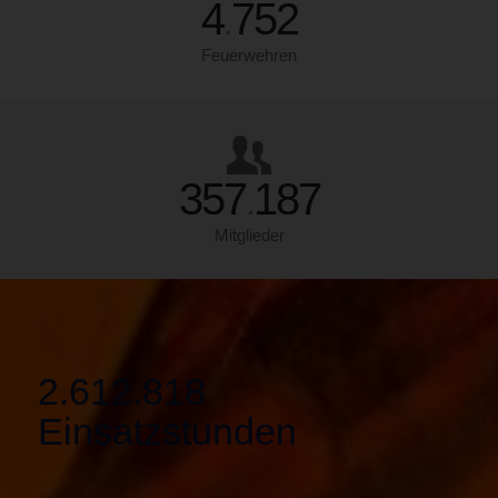
4
752
.
Feuerwehren
357
187
.
Mitglieder
2.612.818
Einsatzstunden