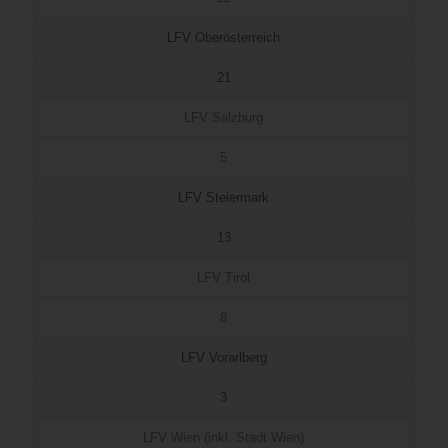
LFV Oberösterreich
21
LFV Salzburg
5
LFV Steiermark
13
LFV Tirol
8
LFV Vorarlberg
3
LFV Wien (inkl. Stadt Wien)