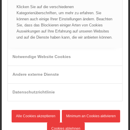
Rettungshunde-Staffel der Wiener Feuerwehr gewinnt
Klicken Sie auf die verschiedenen
Mannschafts-Weltmeistertitel bei der 29. Rettungshunde
Kategorienüberschriften, um mehr zu erfahren. Sie
Weltmeisterschaft
30.09.2025 - 10:55
können auch einige Ihrer Einstellungen ändern. Beachten
Sie, dass das Blockieren einiger Arten von Cookies
Wiener Feuerwehrfest 2025
Auswirkungen auf Ihre Erfahrung auf unseren Websites
06.08.2025 - 17:00
und auf die Dienste haben kann, die wir anbieten können.
Wien: Fortbildung der Höhenrettungsgruppen der
österreichischen Berufsfeuerwehren
14.05.2025 - 15:08
Notwendige Website Cookies
Brand in Wien Leopoldstadt fordert ein Todesopfer
04.11.2024 - 13:03
Andere externe Dienste
Großeinsatz in Wien-Mariahilf
28.10.2024 - 11:13
Datenschutzrichtlinie
Kellerbrand in Wien Meidling mit Todesfolge
25.10.2024 - 10:02
Wiener Sicherheitsfest 2024
Alle Cookies akzeptieren
Minimum an Cookies aktivieren
24.10.2024 - 10:02
Cookies ablehnen