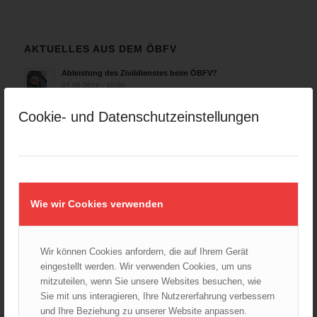
AKTUELLES AUS DEM ÖBFV
Ableistung des Zivildienstes beim ÖBFV?
07.08.2026 - 10:00
Cookie- und Datenschutzeinstellungen
Rotes Kreuz & ÖBFV warnen vor Extremhitze: „Mensch und
Umwelt in Gefahr – bleiben Sie achtsam!“
05.08.2026 - 12:38
Hitzestress im Feuerwehreinsatz: Die Mannschaft im Blick
behalten!
30.07.2026 - 08:33
Wie wir Cookies verwenden
Siegerehrung bei der Feuerwehr-Weltmeisterschaft in
Eisenstadt
26.07.2026 - 13:39
Wir können Cookies anfordern, die auf Ihrem Gerät
eingestellt werden. Wir verwenden Cookies, um uns
mitzuteilen, wenn Sie unsere Websites besuchen, wie
AKTUELLES AUS DEN
Sie mit uns interagieren, Ihre Nutzererfahrung verbessern
LANDESFEUERWEHRVERBÄNDEN
und Ihre Beziehung zu unserer Website anpassen.