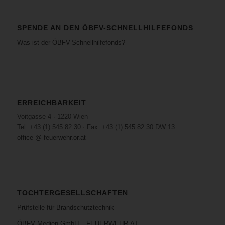
SPENDE AN DEN ÖBFV-SCHNELLHILFEFONDS
Was ist der ÖBFV-Schnellhilfefonds?
ERREICHBARKEIT
Voitgasse 4 · 1220 Wien
Tel: +43 (1) 545 82 30 · Fax: +43 (1) 545 82 30 DW 13
office @ feuerwehr.or.at
TOCHTERGESELLSCHAFTEN
Prüfstelle für Brandschutztechnik
ÖBFV Medien GmbH – FEUERWEHR.AT