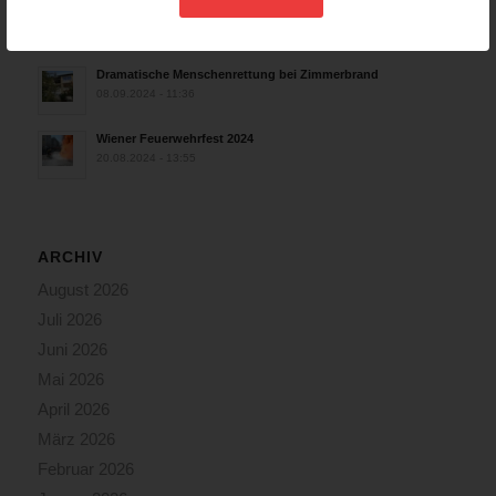
Wiener Feuerwehrmuseum bei der Lange Nacht der Museen
am 5. Oktober 2024
01.10.2024 - 10:48
Dramatische Menschenrettung bei Zimmerbrand
08.09.2024 - 11:36
Wiener Feuerwehrfest 2024
20.08.2024 - 13:55
ARCHIV
August 2026
Juli 2026
Juni 2026
Mai 2026
April 2026
März 2026
Februar 2026