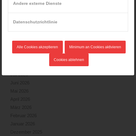
Andere externe Dienste
Dramatische Menschenrettung bei Zimmerbrand
08.09.2024 - 11:36
Datenschutzrichtlinie
Wiener Feuerwehrfest 2024
20.08.2024 - 13:55
Alle Cookies akzeptieren
Minimum an Cookies aktivieren
ARCHIV
Cookies ablehnen
August 2026
Juli 2026
Juni 2026
Mai 2026
April 2026
März 2026
Februar 2026
Januar 2026
Dezember 2025