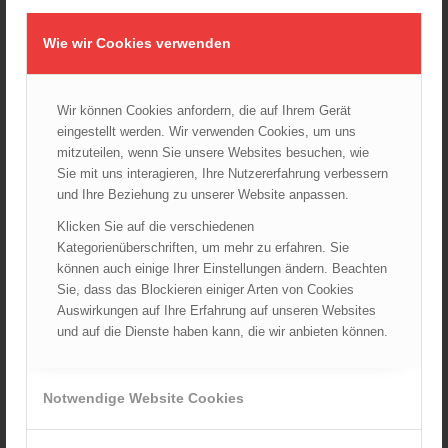
Weltmeisterschaft
30.09.2025 - 10:55
Wie wir Cookies verwenden
Wiener Feuerwehrfest 2025
06.08.2025 - 17:00
Wien: Fortbildung der Höhenrettungsgruppen der
Wir können Cookies anfordern, die auf Ihrem Gerät
österreichischen Berufsfeuerwehren
eingestellt werden. Wir verwenden Cookies, um uns
14.05.2025 - 15:08
mitzuteilen, wenn Sie unsere Websites besuchen, wie
Sie mit uns interagieren, Ihre Nutzererfahrung verbessern
Brand in Wien Leopoldstadt fordert ein Todesopfer
04.11.2024 - 13:03
und Ihre Beziehung zu unserer Website anpassen.
Klicken Sie auf die verschiedenen
Großeinsatz in Wien-Mariahilf
Kategorienüberschriften, um mehr zu erfahren. Sie
28.10.2024 - 11:13
können auch einige Ihrer Einstellungen ändern. Beachten
Sie, dass das Blockieren einiger Arten von Cookies
Kellerbrand in Wien Meidling mit Todesfolge
25.10.2024 - 10:02
Auswirkungen auf Ihre Erfahrung auf unseren Websites
und auf die Dienste haben kann, die wir anbieten können.
Wiener Sicherheitsfest 2024
24.10.2024 - 10:02
Notwendige Website Cookies
Wiener Feuerwehrmuseum bei der Lange Nacht der Museen
am 5. Oktober 2024
01.10.2024 - 10:48