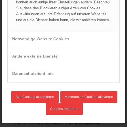
können auch einige Ihrer Einstellungen ändern. Beachten
Sie, dass das Blockieren einiger Arten von Cookies
Auswirkungen auf Ihre Erfahrung auf unseren Websites
und auf die Dienste haben kann, die wir anbieten können.
Notwendige Website Cookies
SO FUNKTIONIERT’S
Andere externe Dienste
Idee bis spätestens 31. Oktober 2026 einreichen
Prüfung durch die Fachjury im November 2026
Datenschutzrichtlinie
Förderzusage und Spendenscheck noch vor Weihnachten
erhalten
Feuerwehrjugend sichtbar machen und zeigen, was in euch
steckt
Alle Cookies akzeptieren
Minimum an Cookies aktivieren
Förderkriterien und Projektvoraussetzungen
Cookies ablehnen
Einreichungen für das Kalenderjahr 2026 sind von 1. August
bis 31. Oktober 2026 möglich. Die Bekanntgabe der