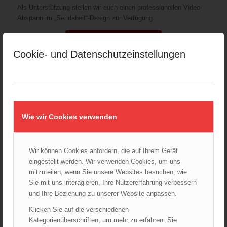
Als Unterstützung stellen wir euch einen professionellen Video-
Abspann im „Sei dabei!“-Design zur Verfügung.
Video-Abspann herunterladen
Cookie- und Datenschutzeinstellungen
In Summe stehen im Fördertopf €15.000,- zur Verfügung, um die
besten Ideen zu unterstützen. Sollte es eure Idee nicht unter die
Top 15 schaffen: Dabeisein zahlt sich trotzdem aus – jede starke
Wie wir Cookies verwenden
Idee wird mit einer kleinen Anerkennung für ihr Engagement
belohnt, z. B. praktischen FELIX Ketchup Portionspackungen für
euer nächstes Fest.
Wir können Cookies anfordern, die auf Ihrem Gerät
Details zu den Förderkriterien siehe weiter unten.
eingestellt werden. Wir verwenden Cookies, um uns
mitzuteilen, wenn Sie unsere Websites besuchen, wie
Sie mit uns interagieren, Ihre Nutzererfahrung verbessern
und Ihre Beziehung zu unserer Website anpassen.
Klicken Sie auf die verschiedenen
JETZT PROJEKT EINREICHEN!
Kategorienüberschriften, um mehr zu erfahren. Sie