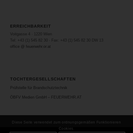
ERREICHBARKEIT
Voitgasse 4 · 1220 Wien
Tel: +43 (1) 545 82 30 · Fax: +43 (1) 545 82 30 DW 13
office @ feuerwehr.or.at
TOCHTERGESELLSCHAFTEN
Prüfstelle für Brandschutztechnik
ÖBFV Medien GmbH – FEUERWEHR.AT
Diese Seite verwendet zum ordnungsgemäßen Funktionieren
Cookies.