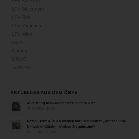
LFV Salzburg
LFV Steiermark
LFV Tirol
LFV Vorarlberg
LFV Wien
ÖBFV
Corona
ÖFKAD
TRVB-AK
AKTUELLES AUS DEM ÖBFV
Ableistung des Zivildienstes beim ÖBFV?
07.08.2026 - 10:00
Rotes Kreuz & ÖBFV warnen vor Extremhitze: „Mensch und
Umwelt in Gefahr – bleiben Sie achtsam!“
05.08.2026 - 12:38