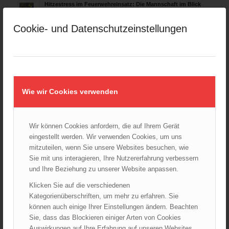
Hitzestress im Feuerwehreinsatz: Die Mannschaft im Blick
behalten!
30.07.2026 - 08:33
Cookie- und Datenschutzeinstellungen
Siegerehrung bei der Feuerwehr-Weltmeisterschaft in
Eisenstadt
26.07.2026 - 13:39
Wie wir Cookies verwenden
AKTUELLES AUS DEN
LANDESFEUERWEHRVERBÄNDEN
Rettungshunde-Staffel der Wiener Feuerwehr gewinnt
Wir können Cookies anfordern, die auf Ihrem Gerät
Mannschafts-Weltmeistertitel bei der 29. Rettungshunde
eingestellt werden. Wir verwenden Cookies, um uns
Weltmeisterschaft
mitzuteilen, wenn Sie unsere Websites besuchen, wie
30.09.2025 - 10:55
Sie mit uns interagieren, Ihre Nutzererfahrung verbessern
Wiener Feuerwehrfest 2025
und Ihre Beziehung zu unserer Website anpassen.
06.08.2025 - 17:00
Klicken Sie auf die verschiedenen
Wien: Fortbildung der Höhenrettungsgruppen der
Kategorienüberschriften, um mehr zu erfahren. Sie
österreichischen Berufsfeuerwehren
können auch einige Ihrer Einstellungen ändern. Beachten
14.05.2025 - 15:08
Sie, dass das Blockieren einiger Arten von Cookies
Auswirkungen auf Ihre Erfahrung auf unseren Websites
Brand in Wien Leopoldstadt fordert ein Todesopfer