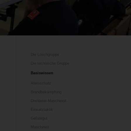
Die Löschgruppe
Die technische Gruppe
Basiswissen
Atemschutz
Brandbekämpfung
Drehleiter-Maschinist
Einsatztaktik
Gefahrgut
Maschinist