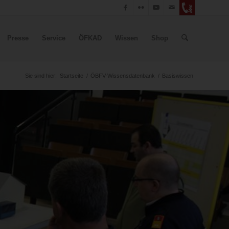
Presse
Service
ÖFKAD
Wissen
Shop
Sie sind hier:
Startseite
/
ÖBFV-Wissensdatenbank
/
Basiswissen