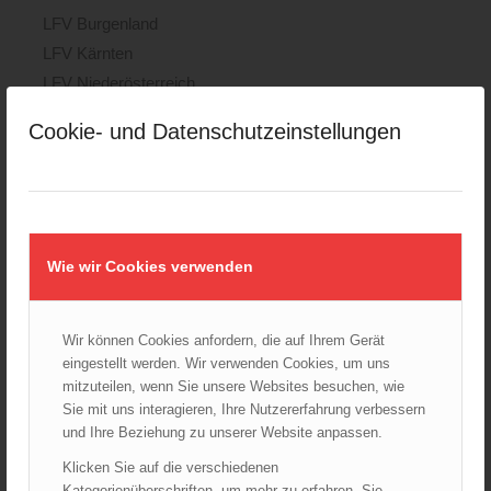
LFV Burgenland
LFV Kärnten
LFV Niederösterreich
LFV Oberösterreich
Cookie- und Datenschutzeinstellungen
LFV Salzburg
LFV Steiermark
LFV Tirol
LFV Vorarlberg
LFV Wien
Wie wir Cookies verwenden
ÖBFV
Corona
Wir können Cookies anfordern, die auf Ihrem Gerät
ÖFKAD
eingestellt werden. Wir verwenden Cookies, um uns
TRVB-AK
mitzuteilen, wenn Sie unsere Websites besuchen, wie
Sie mit uns interagieren, Ihre Nutzererfahrung verbessern
und Ihre Beziehung zu unserer Website anpassen.
AKTUELLES AUS DEM ÖBFV
Klicken Sie auf die verschiedenen
Kategorienüberschriften, um mehr zu erfahren. Sie