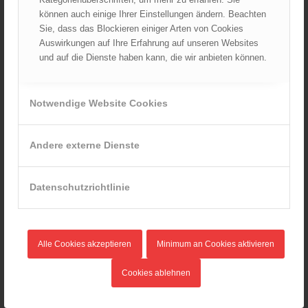
Ableistung des Zivildienstes beim ÖBFV?
können auch einige Ihrer Einstellungen ändern. Beachten
07.08.2026 - 10:00
Sie, dass das Blockieren einiger Arten von Cookies
Auswirkungen auf Ihre Erfahrung auf unseren Websites
Rotes Kreuz & ÖBFV warnen vor Extremhitze: „Mensch und
und auf die Dienste haben kann, die wir anbieten können.
Umwelt in Gefahr – bleiben Sie achtsam!“
05.08.2026 - 12:38
Hitzestress im Feuerwehreinsatz: Die Mannschaft im Blick
Notwendige Website Cookies
behalten!
30.07.2026 - 08:33
Siegerehrung bei der Feuerwehr-Weltmeisterschaft in
Andere externe Dienste
Eisenstadt
26.07.2026 - 13:39
Datenschutzrichtlinie
AKTUELLES AUS DEN
LANDESFEUERWEHRVERBÄNDEN
Alle Cookies akzeptieren
Minimum an Cookies aktivieren
Rettungshunde-Staffel der Wiener Feuerwehr gewinnt
Mannschafts-Weltmeistertitel bei der 29. Rettungshunde
Cookies ablehnen
Weltmeisterschaft
30.09.2025 - 10:55