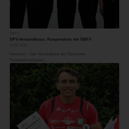
ÖBFV
DFV-Versandhaus: Kooperation mit ÖBFV
16.06.2015
Hannover – Das Versandhaus des Deutschen
Feuerwehrverbandes…