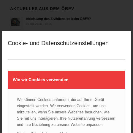
AKTUELLES AUS DEM ÖBFV
Ableistung des Zivildienstes beim ÖBFV?
07.08.2026 - 10:00
Rotes Kreuz & ÖBFV warnen vor Extremhitze: „Mensch und
Umwelt in Gefahr – bleiben Sie achtsam!“
Cookie- und Datenschutzeinstellungen
05.08.2026 - 12:38
Hitzestress im Feuerwehreinsatz: Die Mannschaft im Blick
behalten!
30.07.2026 - 08:33
Siegerehrung bei der Feuerwehr-Weltmeisterschaft in
Wie wir Cookies verwenden
Eisenstadt
26.07.2026 - 13:39
Wir können Cookies anfordern, die auf Ihrem Gerät
eingestellt werden. Wir verwenden Cookies, um uns
AKTUELLES AUS DEN
mitzuteilen, wenn Sie unsere Websites besuchen, wie
LANDESFEUERWEHRVERBÄNDEN
Sie mit uns interagieren, Ihre Nutzererfahrung verbessern
Rettungshunde-Staffel der Wiener Feuerwehr gewinnt
und Ihre Beziehung zu unserer Website anpassen.
Mannschafts-Weltmeistertitel bei der 29. Rettungshunde