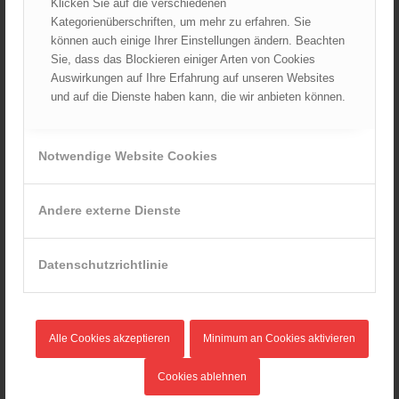
Klicken Sie auf die verschiedenen
Weltmeisterschaft
30.09.2025 - 10:55
Kategorienüberschriften, um mehr zu erfahren. Sie
können auch einige Ihrer Einstellungen ändern. Beachten
Wiener Feuerwehrfest 2025
Sie, dass das Blockieren einiger Arten von Cookies
06.08.2025 - 17:00
Auswirkungen auf Ihre Erfahrung auf unseren Websites
und auf die Dienste haben kann, die wir anbieten können.
Wien: Fortbildung der Höhenrettungsgruppen der
österreichischen Berufsfeuerwehren
14.05.2025 - 15:08
Notwendige Website Cookies
Brand in Wien Leopoldstadt fordert ein Todesopfer
04.11.2024 - 13:03
Andere externe Dienste
Großeinsatz in Wien-Mariahilf
28.10.2024 - 11:13
Kellerbrand in Wien Meidling mit Todesfolge
Datenschutzrichtlinie
25.10.2024 - 10:02
Wiener Sicherheitsfest 2024
24.10.2024 - 10:02
Alle Cookies akzeptieren
Minimum an Cookies aktivieren
Wiener Feuerwehrmuseum bei der Lange Nacht der Museen
Cookies ablehnen
am 5. Oktober 2024
01.10.2024 - 10:48