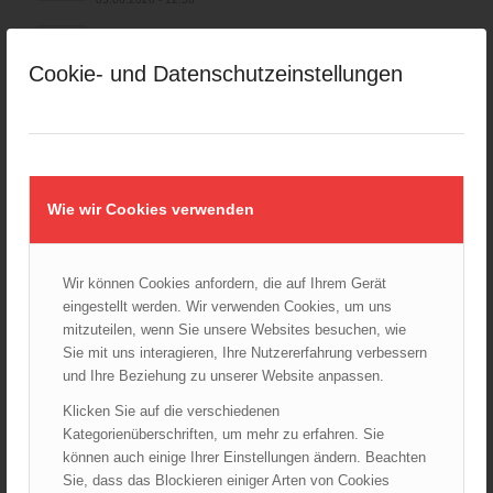
Hitzestress im Feuerwehreinsatz: Die Mannschaft im Blick
behalten!
Cookie- und Datenschutzeinstellungen
30.07.2026 - 08:33
Siegerehrung bei der Feuerwehr-Weltmeisterschaft in
Eisenstadt
26.07.2026 - 13:39
Wie wir Cookies verwenden
AKTUELLES AUS DEN
LANDESFEUERWEHRVERBÄNDEN
Wir können Cookies anfordern, die auf Ihrem Gerät
Rettungshunde-Staffel der Wiener Feuerwehr gewinnt
eingestellt werden. Wir verwenden Cookies, um uns
Mannschafts-Weltmeistertitel bei der 29. Rettungshunde
Weltmeisterschaft
mitzuteilen, wenn Sie unsere Websites besuchen, wie
30.09.2025 - 10:55
Sie mit uns interagieren, Ihre Nutzererfahrung verbessern
und Ihre Beziehung zu unserer Website anpassen.
Wiener Feuerwehrfest 2025
06.08.2025 - 17:00
Klicken Sie auf die verschiedenen
Kategorienüberschriften, um mehr zu erfahren. Sie
Wien: Fortbildung der Höhenrettungsgruppen der
können auch einige Ihrer Einstellungen ändern. Beachten
österreichischen Berufsfeuerwehren
Sie, dass das Blockieren einiger Arten von Cookies
14.05.2025 - 15:08