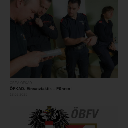
ÖBFV
,
ÖFKAD
ÖFKAD: Einsatztaktik – Führen I
13.02.2025