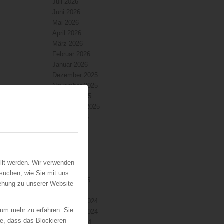
Juli 2026
Juni 2026
Mai 2026
April 2026
März 2026
Februar 2026
Januar 2026
Dezember 2025
November 2025
Oktober 2025
September 2025
August 2025
Juli 2025
Juni 2025
Mai 2025
April 2025
llt werden. Wir verwenden
März 2025
suchen, wie Sie mit uns
Februar 2025
iehung zu unserer Website
Januar 2025
Dezember 2024
 um mehr zu erfahren. Sie
November 2024
ie, dass das Blockieren
Oktober 2024