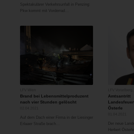
Spektakulärer Verkehrsunfall in Penzing:
Pkw kommt mit Vorderrad…
LFV Wien
LFV Vorarlberg
Brand bei Lebensmittelproduzent
Amtsantritt
nach vier Stunden gelöscht
Landesfeuer
Österle
02.04.2021
01.04.2021
Auf dem Dach einer Firma in der Liesinger
Der neue Lande
Erlaaer Straße brach…
Herbert Öster