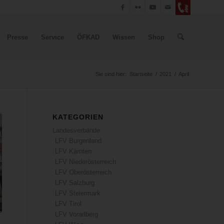
Presse
Service
ÖFKAD
Wissen
Shop
Sie sind hier:
Startseite
/
2021
/
April
KATEGORIEN
Landesverbände
LFV Burgenland
LFV Kärnten
LFV Niederösterreich
LFV Oberösterreich
LFV Salzburg
LFV Steiermark
LFV Tirol
LFV Vorarlberg