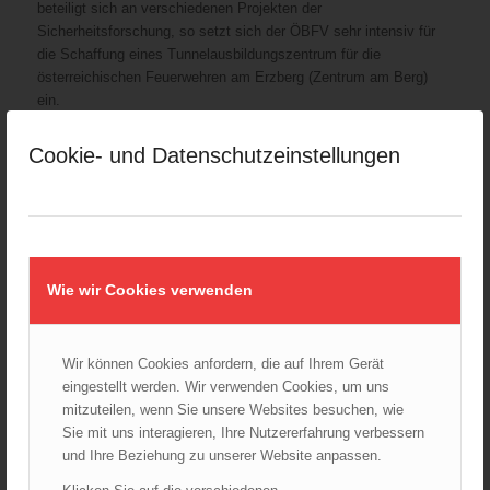
beteiligt sich an verschiedenen Projekten der
Sicherheitsforschung, so setzt sich der ÖBFV sehr intensiv für
die Schaffung eines Tunnelausbildungszentrum für die
österreichischen Feuerwehren am Erzberg (Zentrum am Berg)
ein.
Cookie- und Datenschutzeinstellungen
RÜCKBLICK: LENTIA
MMXIX
Wie wir Cookies verwenden
Wir können Cookies anfordern, die auf Ihrem Gerät
eingestellt werden. Wir verwenden Cookies, um uns
mitzuteilen, wenn Sie unsere Websites besuchen, wie
Sie mit uns interagieren, Ihre Nutzererfahrung verbessern
und Ihre Beziehung zu unserer Website anpassen.