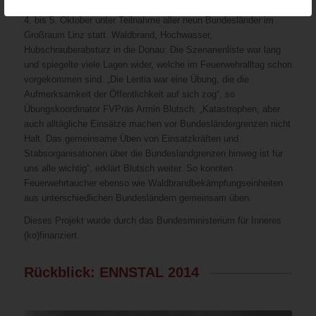
des Österreichischen Bundesfeuerwehrverbandes und fand von
4. bis 5. Oktober unter Teilnahme aller neun Bundesländer im
Großraum Linz statt. Waldbrand, Hochwasser,
Hubschrauberabsturz in die Donau: Die Szenarienliste war lang
und spiegelte viele Lagen wider, welche im Feuerwehralltag schon
vorgekommen sind. „Die Lentia war eine Übung, die die
Aufmerksamkeit der Öffentlichkeit auf sich zog“, so
Übungskoordinator FVPräs Armin Blutsch. „Katastrophen, aber
auch alltägliche Einsätze machen vor Bundesländergrenzen nicht
Halt. Das gemeinsame Üben von Einsatzkräften und
Stabsorganisationen über die Bundeslandgrenzen hinweg ist für
uns alle wichtig“, erklärt Blutsch weiter. So konnten
Feuerwehrtaucher ebenso wie Waldbrandbekämpfungseinheiten
aus unterschiedlichen Bundesländern gemeinsam üben.
Dieses Projekt wurde durch das Bundesministerium für Inneres
(ko)finanziert.
Rückblick: ENNSTAL 2014