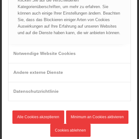
Klicken Sie auf die verschiedenen
Kategorienüberschriften, um mehr zu erfahren. Sie
können auch einige Ihrer Einstellungen ändern. Beachten
Sie, dass das Blockieren einiger Arten von Cookies
Auswirkungen auf Ihre Erfahrung auf unseren Websites
und auf die Dienste haben kann, die wir anbieten können.
Notwendige Website Cookies
Andere externe Dienste
Datenschutzrichtlinie
Lentia ist der lateinische Name von Linz, wo 2019 die zweite
bundesweite Feuerwehrkatastropheneinsatzübung
Alle Cookies akzeptieren
Minimum an Cookies aktivieren
stattgefunden hat. Wie schon bei der Ennstal 2014 reagierten
über 1.000 Feuerwehrmitglieder auf unterschiedliche Lagen.
Cookies ablehnen
Die Übung
LENTIA MMXIX
war eine Katastrophenschutzübung