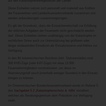
auf den Katastrophenhilfegesetzen der Länder.
Diese Einheiten setzen sich personell und materiell aus Kräften
der Feuerwehren und Landesfeuerwehrverbände zusammen und
werden anlassbezogen zusammengezogen.
Es gilt der Grundsatz, dass die Einsatzbereitschaft zur Erfüllung
der örtlichen Aufgaben der Feuerwehr nicht geschwächt werden
darf. Diese Einheiten stehen unabhängig von der Katastrophe im
rechtlichen Sinne auch zur Unterstützung bei größeren oder
länger andauernden Einsätzen als Einsatzreserve und Ablöse zur
Verfügung.
In den 94 österreichischen Bezirken (inkl. Statutarstädte) sind
300 KHD-Züge (oder KAT-Züge) mit etwa 13.000
Feuerwehrmitgliedern vorstrukturiert, um diese im
Alarmierungsfall rasch (innerhalb weniger Stunden) in den Einsatz
bringen zu können.
Im Österreichischen Bundesfeuerwehrverband wurde im Referat 5
das
Sachgebiet 5.2 „Katastrophenschutz & -hilfe“
installiert,
welches als Beratungsgremium dem Präsidium zur Verfügung
steht.