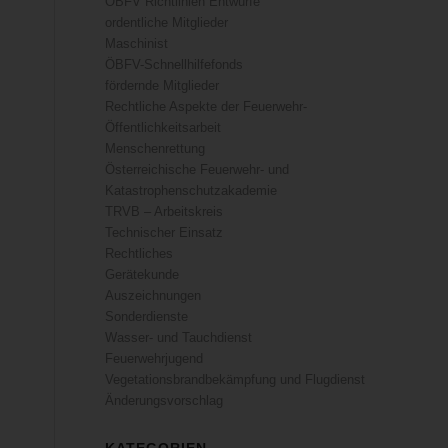
ÖBFV Richtlinien Entwürfe
ordentliche Mitglieder
Maschinist
ÖBFV-Schnellhilfefonds
fördernde Mitglieder
Rechtliche Aspekte der Feuerwehr-
Öffentlichkeitsarbeit
Menschenrettung
Österreichische Feuerwehr- und
Katastrophenschutzakademie
TRVB – Arbeitskreis
Technischer Einsatz
Rechtliches
Gerätekunde
Auszeichnungen
Sonderdienste
Wasser- und Tauchdienst
Feuerwehrjugend
Vegetationsbrandbekämpfung und Flugdienst
Änderungsvorschlag