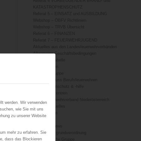
Referat 4 VORBEUGENDER BRAND- und
KATASTROPHENSCHUTZ
Referat 5 – EINSATZ und AUSBILDUNG
Webshop – ÖBFV Richtlinien
Webshop – TRVB Übersicht
Referat 6 – FINANZEN
Referat 7 – FEUERWEHRJUGEND
Aktuelles aus den Landesfeuerwehrverbänden
Allgemeine Geschäftsbedingungen
Äquivalenztabelle
BOS-Drohnen
Die Löschgruppe
Fachausschuss Berufsfeuerwehren
Katastrophenschutz & -hilfe
Kompetenzzentren
Landesfeuerwehrverband Niederösterreich
llt werden. Wir verwenden
ÖFKAD Aktuelles
suchen, wie Sie mit uns
Organigramm
iehung zu unserer Website
Presse
TRVB-AK News
 um mehr zu erfahren. Sie
Datenschutzgrundverordnung
ie, dass das Blockieren
Die technische Gruppe