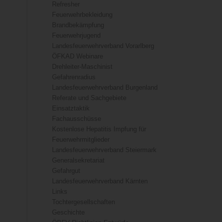
Refresher
Feuerwehrbekleidung
Brandbekämpfung
Feuerwehrjugend
Landesfeuerwehrverband Vorarlberg
ÖFKAD Webinare
Drehleiter-Maschinist
Gefahrenradius
Landesfeuerwehrverband Burgenland
Referate und Sachgebiete
Einsatztaktik
Fachausschüsse
Kostenlose Hepatitis Impfung für
Feuerwehrmitglieder
Landesfeuerwehrverband Steiermark
Generalsekretariat
Gefahrgut
Landesfeuerwehrverband Kärnten
Links
Tochtergesellschaften
Geschichte