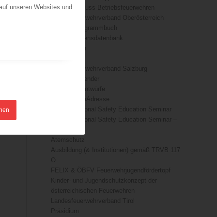
 auf unseren Websites und
Fachausschuss Betriebsfeuerwehren
Landesfeuerwehrverband Oberösterreich
ÖFKAD Programmbuch
ÖBFV-Wissensdatenbank
Basiswissen
Downloads
Landesfeuerwehrverband Salzburg
ÖFKAD Kalender
TRVB-AK Entwürfe
#DieRichtigeAdresse
7th International Safety Education Seminar
hnen
7th International Safety Education Seminar –
sponsors
Atemschutz
Ausbildung (& Institutionen) gemäß TRVB 117
O
FELIX & ÖBFV Feuerwehrjugendfördertopf
Kinder- und Jugendschutzkonzept der
österreichischen Feuerwehren
Landesfeuerwehrverband Tirol
Präsidium