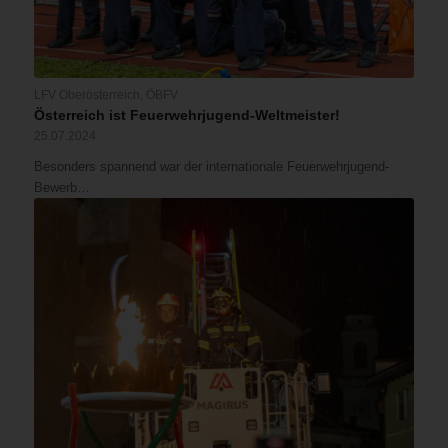
LFV Oberösterreich
,
ÖBFV
Österreich ist Feuerwehrjugend-Weltmeister!
25.07.2024
Besonders spannend war der internationale Feuerwehrjugend-
Bewerb…