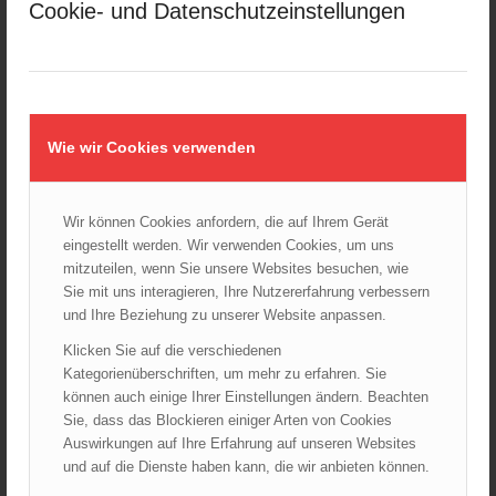
Cookie- und Datenschutzeinstellungen
LFV Wien
ÖBFV
Corona
ÖFKAD
TRVB-AK
Wie wir Cookies verwenden
Wir können Cookies anfordern, die auf Ihrem Gerät
AKTUELLES AUS DEM ÖBFV
eingestellt werden. Wir verwenden Cookies, um uns
mitzuteilen, wenn Sie unsere Websites besuchen, wie
Rotes Kreuz & ÖBFV warnen vor Extremhitze: „Mensch und
Umwelt in Gefahr – bleiben Sie achtsam!“
Sie mit uns interagieren, Ihre Nutzererfahrung verbessern
05.08.2026 - 12:38
und Ihre Beziehung zu unserer Website anpassen.
Hitzestress im Feuerwehreinsatz: Die Mannschaft im Blick
Klicken Sie auf die verschiedenen
behalten!
Kategorienüberschriften, um mehr zu erfahren. Sie
30.07.2026 - 08:33
können auch einige Ihrer Einstellungen ändern. Beachten
Siegerehrung bei der Feuerwehr-Weltmeisterschaft in
Sie, dass das Blockieren einiger Arten von Cookies
Eisenstadt
Auswirkungen auf Ihre Erfahrung auf unseren Websites
26.07.2026 - 13:39
und auf die Dienste haben kann, die wir anbieten können.
Österreich ist erneut Feuerwehr-Weltmeister!