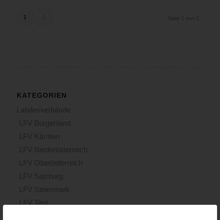
1
2
Seite 1 von 2
KATEGORIEN
Landesverbände
LFV Burgenland
LFV Kärnten
LFV Niederösterreich
LFV Oberösterreich
LFV Salzburg
LFV Steiermark
LFV Tirol
LFV Vorarlberg