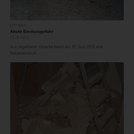
LFV Wien
Akute Einsturzgefahr
25.06.2013
Aus ungeklärter Ursache brach am 25. Juni 2013 eine
Natursteinstufe…