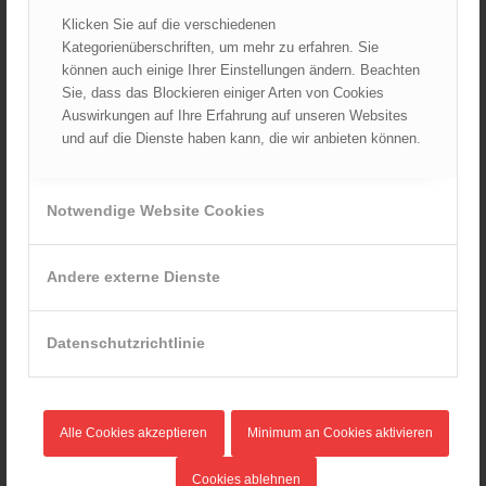
Klicken Sie auf die verschiedenen
Kategorienüberschriften, um mehr zu erfahren. Sie
können auch einige Ihrer Einstellungen ändern. Beachten
AKTUELLES AUS DEM ÖBFV
Sie, dass das Blockieren einiger Arten von Cookies
Rotes Kreuz & ÖBFV warnen vor Extremhitze: „Mensch und
Auswirkungen auf Ihre Erfahrung auf unseren Websites
Umwelt in Gefahr – bleiben Sie achtsam!“
und auf die Dienste haben kann, die wir anbieten können.
05.08.2026 - 12:38
Hitzestress im Feuerwehreinsatz: Die Mannschaft im Blick
behalten!
Notwendige Website Cookies
30.07.2026 - 08:33
Siegerehrung bei der Feuerwehr-Weltmeisterschaft in
Eisenstadt
Andere externe Dienste
26.07.2026 - 13:39
Österreich ist erneut Feuerwehr-Weltmeister!
Datenschutzrichtlinie
25.07.2026 - 17:21
Alle Cookies akzeptieren
Minimum an Cookies aktivieren
AKTUELLES AUS DEN
LANDESFEUERWEHRVERBÄNDEN
Cookies ablehnen