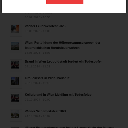
Rettungshunde-Staffel der Wiener Feuerwehr gewinnt
Mannschafts-Weltmeistertitel bei der 29. Rettungshunde
Weltmeisterschaft
30.09.2025 - 10:55
Wiener Feuerwehrfest 2025
06.08.2025 - 17:00
Wien: Fortbildung der Höhenrettungsgruppen der
österreichischen Berufsfeuerwehren
14.05.2025 - 15:08
Brand in Wien Leopoldstadt fordert ein Todesopfer
04.11.2024 - 13:03
Großeinsatz in Wien-Mariahilf
28.10.2024 - 11:13
Kellerbrand in Wien Meidling mit Todesfolge
25.10.2024 - 10:02
Wiener Sicherheitsfest 2024
24.10.2024 - 10:02
Wiener Feuerwehrmuseum bei der Lange Nacht der Museen