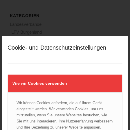
KATEGORIEN
Landesverbände
LFV Burgenland
LFV Kärnten
Cookie- und Datenschutzeinstellungen
LFV Niederösterreich
LFV Oberösterreich
LFV Salzburg
LFV Steiermark
LFV Tirol
Wie wir Cookies verwenden
LFV Vorarlberg
LFV Wien
ÖBFV
Wir können Cookies anfordern, die auf Ihrem Gerät
eingestellt werden. Wir verwenden Cookies, um uns
Corona
mitzuteilen, wenn Sie unsere Websites besuchen, wie
ÖFKAD
Sie mit uns interagieren, Ihre Nutzererfahrung verbessern
TRVB-AK
und Ihre Beziehung zu unserer Website anpassen.