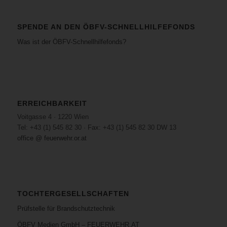
SPENDE AN DEN ÖBFV-SCHNELLHILFEFONDS
Was ist der ÖBFV-Schnellhilfefonds?
ERREICHBARKEIT
Voitgasse 4 · 1220 Wien
Tel: +43 (1) 545 82 30 · Fax: +43 (1) 545 82 30 DW 13
office @ feuerwehr.or.at
TOCHTERGESELLSCHAFTEN
Prüfstelle für Brandschutztechnik
ÖBFV Medien GmbH – FEUERWEHR.AT