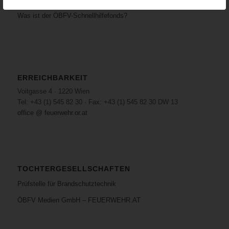
SPENDE AN DEN ÖBFV-SCHNELLHILFEFONDS
Was ist der ÖBFV-Schnellhilfefonds?
ERREICHBARKEIT
Voitgasse 4 · 1220 Wien
Tel: +43 (1) 545 82 30 · Fax: +43 (1) 545 82 30 DW 13
office @ feuerwehr.or.at
TOCHTERGESELLSCHAFTEN
Prüfstelle für Brandschutztechnik
ÖBFV Medien GmbH – FEUERWEHR.AT