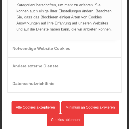
Kategorienüberschriften, um mehr zu erfahren. Sie
können auch einige Ihrer Einstellungen ändern. Beachten
Sie, dass das Blockieren einiger Arten von Cookies
Auswirkungen auf Ihre Erfahrung auf unseren Websites
REFERATE & SACHGEBIETE
und auf die Dienste haben kann, die wir anbieten können.
Kontaktdetails für die Referate und Sachgebiete
Notwendige Website Cookies
FACHAUSSCHÜSSE
Kontaktdetails zu den Vorsitzenden der Fachausschüsse
Andere externe Dienste
PRESSE
Datenschutzrichtlinie
Presseanfragen direkt an die ÖBFV Medien GmbH
Alle Cookies akzeptieren
Minimum an Cookies aktivieren
Cookies ablehnen