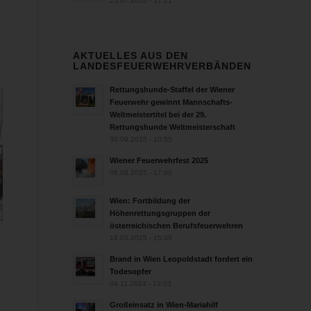
25.07.2026 - 17:21
AKTUELLES AUS DEN
LANDESFEUERWEHRVERBÄNDEN
Rettungshunde-Staffel der Wiener
Feuerwehr gewinnt Mannschafts-
Weltmeistertitel bei der 29.
Rettungshunde Weltmeisterschaft
30.09.2025 - 10:55
Wiener Feuerwehrfest 2025
06.08.2025 - 17:00
Wien: Fortbildung der
Höhenrettungsgruppen der
österreichischen Berufsfeuerwehren
14.05.2025 - 15:08
Brand in Wien Leopoldstadt fordert ein
Todesopfer
04.11.2024 - 13:03
Großeinsatz in Wien-Mariahilf