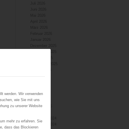
Juli 2026
Juni 2026
Mai 2026
April 2026
März 2026
Februar 2026
Januar 2026
Dezember 2025
November 2025
Oktober 2025
September 2025
August 2025
Juli 2025
Juni 2025
Mai 2025
llt werden. Wir verwenden
April 2025
suchen, wie Sie mit uns
März 2025
iehung zu unserer Website
Februar 2025
Januar 2025
Dezember 2024
 um mehr zu erfahren. Sie
November 2024
ie, dass das Blockieren