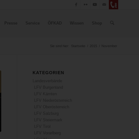
Presse
Service
ÖFKAD
Wissen
Shop
Sie sind hier:
Startseite
/
2015
/
November
KATEGORIEN
Landesverbände
LFV Burgenland
LFV Kärnten
LFV Niederösterreich
LFV Oberösterreich
LFV Salzburg
LFV Steiermark
LFV Tirol
LFV Vorarlberg