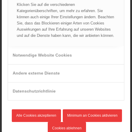
Klicken Sie auf die verschiedenen
Kategorienüberschriften, um mehr zu erfahren. Sie
LFR Mag. (FH) Gottfried KERSCHBAUMMAYR
können auch einige Ihrer Einstellungen ändern. Beachten
Sie, dass das Blockieren einiger Arten von Cookies
Auswirkungen auf Ihre Erfahrung auf unseren Websites
Salzburg
und auf die Dienste haben kann, die wir anbieten können.
LFS Salzburg
Notwendige Website Cookies
OBR Ing. Harald KREUZER
Andere externe Dienste
Steiermark
Datenschutzrichtlinie
FWZS Steiermark
Alle Cookies akzeptieren
Minimum an Cookies aktivieren
OBR DI(FH) Gerhard GRAIN
Cookies ablehnen