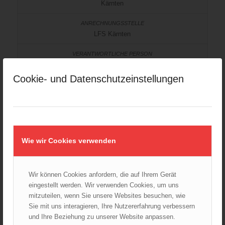
Kärnten
LFS Kärnten
BFR Ing. Klaus TSCHABUSCHNIG
Cookie- und Datenschutzeinstellungen
Niederösterreich
LFKDO Niederösterreich
Wie wir Cookies verwenden
BR Ing. Christian HÜBL
Wir können Cookies anfordern, die auf Ihrem Gerät
eingestellt werden. Wir verwenden Cookies, um uns
Oberösterreich
mitzuteilen, wenn Sie unsere Websites besuchen, wie
Sie mit uns interagieren, Ihre Nutzererfahrung verbessern
und Ihre Beziehung zu unserer Website anpassen.
LFS Oberösterreich