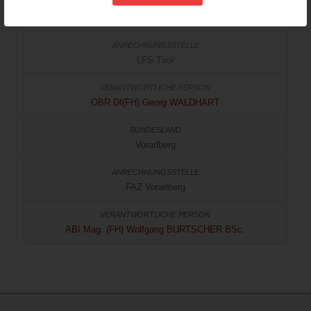
Tirol
LFS Tirol
OBR DI(FH) Georg WALDHART
Vorarlberg
FAZ Vorarlberg
ABI Mag. (FH) Wolfgang BURTSCHER BSc.