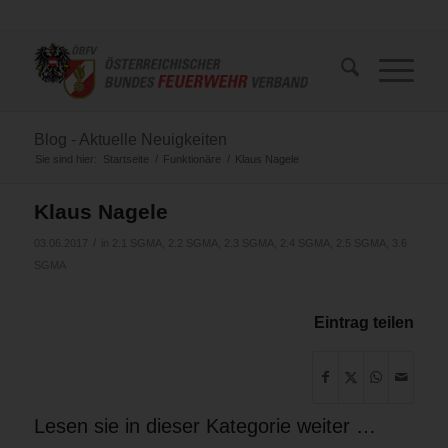
Blog - Aktuelle Neuigkeiten
Sie sind hier:
Startseite
/
Funktionäre
/
Klaus Nagele
Klaus Nagele
/
03.06.2017
in
2.1 SGMA
,
2.2 SGMA
,
2.3 SGMA
,
2.4 SGMA
,
2.5 SGMA
,
3.6
SGMA
Eintrag teilen
Lesen sie in dieser Kategorie weiter …