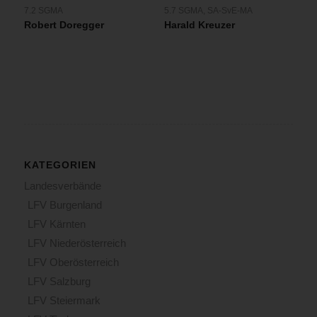
7.2 SGMA
5.7 SGMA
,
SA-SvE-MA
Robert Doregger
Harald Kreuzer
KATEGORIEN
Landesverbände
LFV Burgenland
LFV Kärnten
LFV Niederösterreich
LFV Oberösterreich
LFV Salzburg
LFV Steiermark