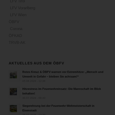
LFV Tirol
LFV Vorarlberg
LFV Wien
ÖBFV
Corona
ÖFKAD
TRVB-AK
AKTUELLES AUS DEM ÖBFV
Rotes Kreuz & ÖBFV warnen vor Extremhitze: „Mensch und
Umwelt in Gefahr – bleiben Sie achtsam!“
05.08.2026 - 12:38
Hitzestress im Feuerwehreinsatz: Die Mannschaft im Blick
behalten!
30.07.2026 - 08:33
Siegerehrung bei der Feuerwehr-Weltmeisterschaft in
Eisenstadt
26.07.2026 - 13:39