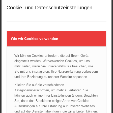
März 2025
Cookie- und Datenschutzeinstellungen
Februar 2025
Januar 2025
Dezember 2024
November 2024
Oktober 2024
Wie wir Cookies verwenden
September 2024
August 2024
Juli 2024
Wir können Cookies anfordern, die auf Ihrem Gerät
eingestellt werden. Wir verwenden Cookies, um uns
Juni 2024
mitzuteilen, wenn Sie unsere Websites besuchen, wie
Mai 2024
Sie mit uns interagieren, Ihre Nutzererfahrung verbessern
April 2024
und Ihre Beziehung zu unserer Website anpassen.
März 2024
Klicken Sie auf die verschiedenen
Februar 2024
Kategorienüberschriften, um mehr zu erfahren. Sie
können auch einige Ihrer Einstellungen ändern. Beachten
Januar 2024
Sie, dass das Blockieren einiger Arten von Cookies
Dezember 2023
Auswirkungen auf Ihre Erfahrung auf unseren Websites
November 2023
und auf die Dienste haben kann, die wir anbieten können.