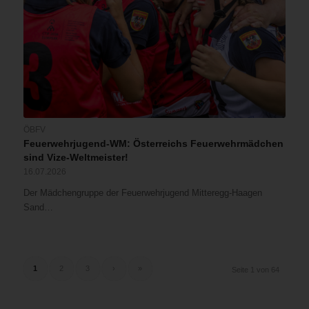
ÖBFV
Feuerwehrjugend-WM: Österreichs Feuerwehrmädchen
sind Vize-Weltmeister!
16.07.2026
Der Mädchengruppe der Feuerwehrjugend Mitteregg-Haagen
Sand…
1
2
3
›
»
Seite 1 von 64