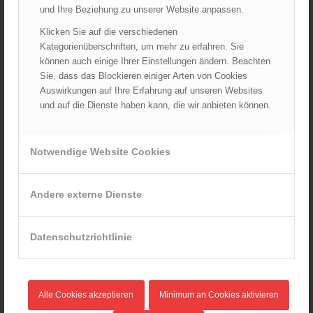
ÖFKAD
und Ihre Beziehung zu unserer Website anpassen.
TRVB-AK
Klicken Sie auf die verschiedenen
Kategorienüberschriften, um mehr zu erfahren. Sie
können auch einige Ihrer Einstellungen ändern. Beachten
Sie, dass das Blockieren einiger Arten von Cookies
AKTUELLES AUS DEM ÖBFV
Auswirkungen auf Ihre Erfahrung auf unseren Websites
Ableistung des Zivildienstes beim ÖBFV?
und auf die Dienste haben kann, die wir anbieten können.
07.08.2026 - 10:00
Rotes Kreuz & ÖBFV warnen vor Extremhitze: „Mensch und
Notwendige Website Cookies
Umwelt in Gefahr – bleiben Sie achtsam!“
05.08.2026 - 12:38
Hitzestress im Feuerwehreinsatz: Die Mannschaft im Blick
Andere externe Dienste
behalten!
30.07.2026 - 08:33
Datenschutzrichtlinie
Siegerehrung bei der Feuerwehr-Weltmeisterschaft in
Eisenstadt
26.07.2026 - 13:39
Alle Cookies akzeptieren
Minimum an Cookies aktivieren