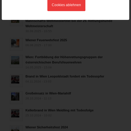
AKTUELLES AUS DEN
Cookies ablehnen
LANDESFEUERWEHRVERBÄNDEN
Rettungshunde-Staffel der Wiener Feuerwehr gewinnt
Mannschafts-Weltmeistertitel bei der 29. Rettungshunde
Weltmeisterschaft
30.09.2025 - 10:55
Wiener Feuerwehrfest 2025
06.08.2025 - 17:00
Wien: Fortbildung der Höhenrettungsgruppen der
österreichischen Berufsfeuerwehren
14.05.2025 - 15:08
Brand in Wien Leopoldstadt fordert ein Todesopfer
04.11.2024 - 13:03
Großeinsatz in Wien-Mariahilf
28.10.2024 - 11:13
Kellerbrand in Wien Meidling mit Todesfolge
25.10.2024 - 10:02
Wiener Sicherheitsfest 2024