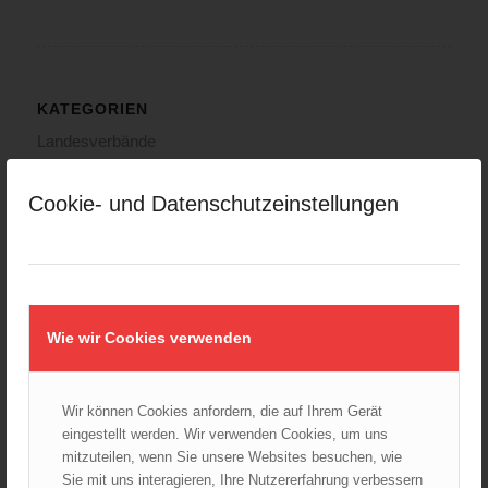
KATEGORIEN
Landesverbände
LFV Burgenland
LFV Kärnten
Cookie- und Datenschutzeinstellungen
LFV Niederösterreich
LFV Oberösterreich
LFV Salzburg
LFV Steiermark
Wie wir Cookies verwenden
LFV Tirol
LFV Vorarlberg
LFV Wien
Wir können Cookies anfordern, die auf Ihrem Gerät
eingestellt werden. Wir verwenden Cookies, um uns
ÖBFV
mitzuteilen, wenn Sie unsere Websites besuchen, wie
Corona
Sie mit uns interagieren, Ihre Nutzererfahrung verbessern