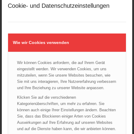
Februar 2025
Cookie- und Datenschutzeinstellungen
Januar 2025
Dezember 2024
November 2024
Oktober 2024
September 2024
Wie wir Cookies verwenden
August 2024
Juli 2024
Wir können Cookies anfordern, die auf Ihrem Gerät
Juni 2024
eingestellt werden. Wir verwenden Cookies, um uns
Mai 2024
mitzuteilen, wenn Sie unsere Websites besuchen, wie
Sie mit uns interagieren, Ihre Nutzererfahrung verbessern
April 2024
und Ihre Beziehung zu unserer Website anpassen.
März 2024
Klicken Sie auf die verschiedenen
Februar 2024
Kategorienüberschriften, um mehr zu erfahren. Sie
Januar 2024
können auch einige Ihrer Einstellungen ändern. Beachten
Dezember 2023
Sie, dass das Blockieren einiger Arten von Cookies
Auswirkungen auf Ihre Erfahrung auf unseren Websites
November 2023
und auf die Dienste haben kann, die wir anbieten können.
Oktober 2023