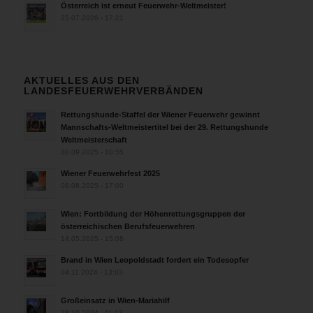
Österreich ist erneut Feuerwehr-Weltmeister!
25.07.2026 - 17:21
AKTUELLES AUS DEN
LANDESFEUERWEHRVERBÄNDEN
Rettungshunde-Staffel der Wiener Feuerwehr gewinnt
Mannschafts-Weltmeistertitel bei der 29. Rettungshunde
Weltmeisterschaft
30.09.2025 - 10:55
Wiener Feuerwehrfest 2025
06.08.2025 - 17:00
Wien: Fortbildung der Höhenrettungsgruppen der
österreichischen Berufsfeuerwehren
14.05.2025 - 15:08
Brand in Wien Leopoldstadt fordert ein Todesopfer
04.11.2024 - 13:03
Großeinsatz in Wien-Mariahilf
28.10.2024 - 11:13