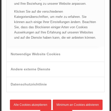
Heft 9/2021: Drohnen zur
und Ihre Beziehung zu unserer Website anpassen.
Einsatzunterstützung –
Pressekonferenz
Klicken Sie auf die verschiedenen
Kategorienüberschriften, um mehr zu erfahren. Sie
Im
können auch einige Ihrer Einstellungen ändern. Beachten
Steinbruch
Sie, dass das Blockieren einiger Arten von Cookies
Auswirkungen auf Ihre Erfahrung auf unseren Websites
und auf die Dienste haben kann, die wir anbieten können.
Notwendige Website Cookies
Gumpoldskirchen haben Feuerwehr, Rotes Kreuz,
Andere externe Dienste
Bergrettungsdienst, Wasserrettung und Arbeiter-Samariter-Bund
Mitte August zwei erfolgreiche Drohnen-Einsätze vor zahlreichen
Journalisten demonstriert. Vor dem Hintergrund der aktuellen
Datenschutzrichtlinie
Gesetzesänderung (seit 1. August 2021 gilt die EU-
Drohnenverordnung auch für Feuerwehr & Rettungsdienst) wollte
man den Status quo der Arbeitsgruppe für BOS-Drohnen
präsentieren.
Alle Cookies akzeptieren
Minimum an Cookies aktivieren