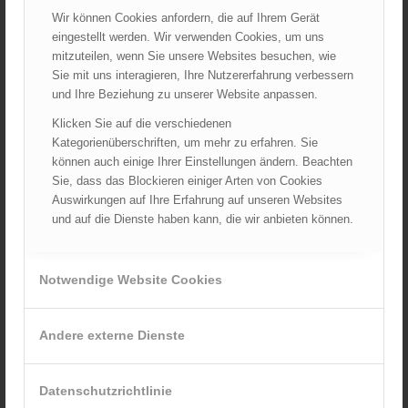
Wir können Cookies anfordern, die auf Ihrem Gerät
eingestellt werden. Wir verwenden Cookies, um uns
mitzuteilen, wenn Sie unsere Websites besuchen, wie
Sie mit uns interagieren, Ihre Nutzererfahrung verbessern
und Ihre Beziehung zu unserer Website anpassen.
HEFT 122
Klicken Sie auf die verschiedenen
Kategorienüberschriften, um mehr zu erfahren. Sie
– der Feuerwehreinsatz
können auch einige Ihrer Einstellungen ändern. Beachten
Sie, dass das Blockieren einiger Arten von Cookies
TRVB-AK
Auswirkungen auf Ihre Erfahrung auf unseren Websites
Technische Richtlinien Vorbeugender Brandschutz
und auf die Dienste haben kann, die wir anbieten können.
DOWNLOADS
Notwendige Website Cookies
Statistiken, Ergebnislisten, Prüfkartei-, Infoblätter und vieles
mehr!
Andere externe Dienste
ÖBFV CLOUD
Zugriff auf feuerwehrinterne Informationen / Servicebereich
Datenschutzrichtlinie