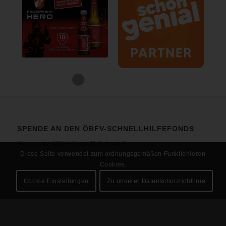
1
2
3
4
5
6
SPENDE AN DEN ÖBFV-SCHNELLHILFEFONDS
Was ist der ÖBFV-Schnellhilfefonds?
Diese Seite verwendet zum ordnungsgemäßen Funktionieren
Cookies.
Cookie Einstellungen
Zu unserer Datenschutzrichtlinie
ERREICHBARKEIT
Voitgasse 4 · 1220 Wien