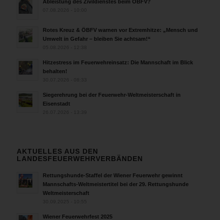
Ableistung des Zivildienstes beim ÖBFV?
07.08.2026 - 10:00
Rotes Kreuz & ÖBFV warnen vor Extremhitze: „Mensch und
Umwelt in Gefahr – bleiben Sie achtsam!“
05.08.2026 - 12:38
Hitzestress im Feuerwehreinsatz: Die Mannschaft im Blick
behalten!
30.07.2026 - 08:33
Siegerehrung bei der Feuerwehr-Weltmeisterschaft in
Eisenstadt
26.07.2026 - 13:39
AKTUELLES AUS DEN
LANDESFEUERWEHRVERBÄNDEN
Rettungshunde-Staffel der Wiener Feuerwehr gewinnt
Mannschafts-Weltmeistertitel bei der 29. Rettungshunde
Weltmeisterschaft
30.09.2025 - 10:55
Wiener Feuerwehrfest 2025