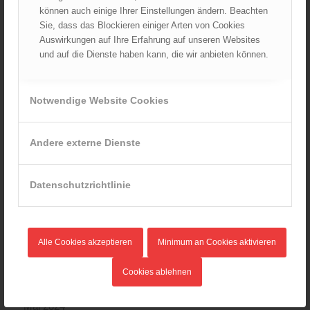
September 2025
können auch einige Ihrer Einstellungen ändern. Beachten
Sie, dass das Blockieren einiger Arten von Cookies
August 2025
Auswirkungen auf Ihre Erfahrung auf unseren Websites
Juli 2025
und auf die Dienste haben kann, die wir anbieten können.
Juni 2025
Mai 2025
Notwendige Website Cookies
April 2025
März 2025
Februar 2025
Andere externe Dienste
Januar 2025
Dezember 2024
Datenschutzrichtlinie
November 2024
Oktober 2024
September 2024
Alle Cookies akzeptieren
Minimum an Cookies aktivieren
August 2024
Juli 2024
Cookies ablehnen
Juni 2024
Mai 2024