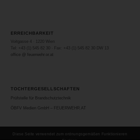
ERREICHBARKEIT
Voitgasse 4 · 1220 Wien
Tel: +43 (1) 545 82 30 · Fax: +43 (1) 545 82 30 DW 13
office @ feuerwehr.or.at
TOCHTERGESELLSCHAFTEN
Prüfstelle für Brandschutztechnik
ÖBFV Medien GmbH – FEUERWEHR.AT
Diese Seite verwendet zum ordnungsgemäßen Funktionieren