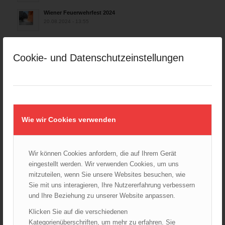
Wiener Feuerwehrfest 2024
20.08.2024 - 13:55
Cookie- und Datenschutzeinstellungen
ARCHIV
August 2026
Juli 2026
Juni 2026
Wie wir Cookies verwenden
Mai 2026
April 2026
März 2026
Wir können Cookies anfordern, die auf Ihrem Gerät
Februar 2026
eingestellt werden. Wir verwenden Cookies, um uns
mitzuteilen, wenn Sie unsere Websites besuchen, wie
Januar 2026
Sie mit uns interagieren, Ihre Nutzererfahrung verbessern
Dezember 2025
und Ihre Beziehung zu unserer Website anpassen.
November 2025
Klicken Sie auf die verschiedenen
Oktober 2025
Kategorienüberschriften, um mehr zu erfahren. Sie