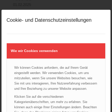
01.02.2025
11,66
€
Cookie- und Datenschutzeinstellungen
TRVB 122 /26 (S)
"RAUCHWARNMELDER
- EINBAU, BETRIEB
Wie wir Cookies verwenden
UND
INSTANDHALTUNG"
AKTUELLE
Wir können Cookies anfordern, die auf Ihrem Gerät
AUSGABE:
eingestellt werden. Wir verwenden Cookies, um uns
01.01.2026
mitzuteilen, wenn Sie unsere Websites besuchen, wie
Sie mit uns interagieren, Ihre Nutzererfahrung verbessern
308,00
€
und Ihre Beziehung zu unserer Website anpassen.
Klicken Sie auf die verschiedenen
Kategorienüberschriften, um mehr zu erfahren. Sie
können auch einige Ihrer Einstellungen ändern. Beachten
TRVB 123 /25 (S)