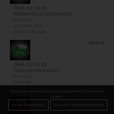
TRVB 151 /15 (S)
"BRANDFALLSTEUERUNGEN"
AKTUELLE
AUSGABE: 2015,
STAND JUNI 2018
180,84
€
TRVB 152 /25 (S)
"GASLÖSCHANLAGEN"
AKTUELLE
AUSGABE:
01.05.2025
Diese Seite verwendet zum ordnungsgemäßen Funktionieren
Cookies.
52,14
€
Cookie Einstellungen
Zu unserer Datenschutzrichtlinie