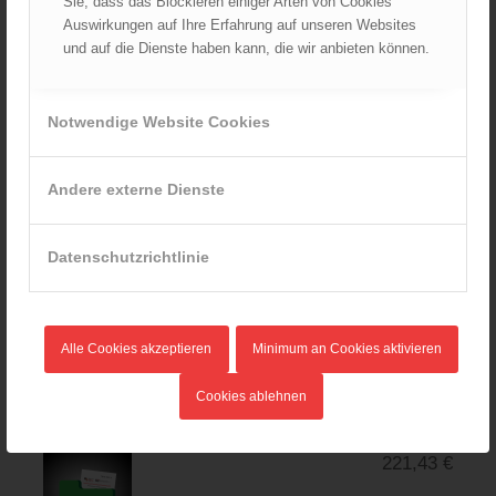
Sie, dass das Blockieren einiger Arten von Cookies
"BRANDMELDEANLAGE"
Auswirkungen auf Ihre Erfahrung auf unseren Websites
AKTUELLE
und auf die Dienste haben kann, die wir anbieten können.
AUSGABE: 6.
AUSGABE (VER.
6.2) 15.04.2025
Notwendige Website Cookies
57,31
€
Andere externe Dienste
Datenschutzrichtlinie
TRVB 124 /17 (F)
"ERSTE UND
ERWEITERTE
LÖSCHHILFE"
Alle Cookies akzeptieren
Minimum an Cookies aktivieren
AKTUELLE
AUSGABE: MÄRZ
Cookies ablehnen
2017
221,43
€