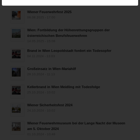
30.09.2025 - 10:55
Wiener Feuerwehrfest 2025
06.08.2025 - 17:00
Wien: Fortbildung der Höhenrettungsgruppen der
österreichischen Berufsfeuerwehren
14.05.2025 - 15:08
Brand in Wien Leopoldstadt fordert ein Todesopfer
04.11.2024 - 13:03
Großeinsatz in Wien-Mariahilf
28.10.2024 - 11:13
Kellerbrand in Wien Meidling mit Todesfolge
25.10.2024 - 10:02
Wiener Sicherheitsfest 2024
24.10.2024 - 10:02
Wiener Feuerwehrmuseum bei der Lange Nacht der Museen
am 5. Oktober 2024
01.10.2024 - 10:48