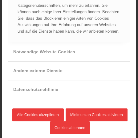
AKTUELLES AUS DEM ÖBFV
Kategorienüberschriften, um mehr zu erfahren. Sie
können auch einige Ihrer Einstellungen ändern. Beachten
Ableistung des Zivildienstes beim ÖBFV?
Sie, dass das Blockieren einiger Arten von Cookies
07.08.2026 - 10:00
Auswirkungen auf Ihre Erfahrung auf unseren Websites
und auf die Dienste haben kann, die wir anbieten können.
Rotes Kreuz & ÖBFV warnen vor Extremhitze: „Mensch und
Umwelt in Gefahr – bleiben Sie achtsam!“
05.08.2026 - 12:38
Notwendige Website Cookies
Hitzestress im Feuerwehreinsatz: Die Mannschaft im Blick
behalten!
30.07.2026 - 08:33
Andere externe Dienste
Siegerehrung bei der Feuerwehr-Weltmeisterschaft in
Eisenstadt
26.07.2026 - 13:39
Datenschutzrichtlinie
AKTUELLES AUS DEN
LANDESFEUERWEHRVERBÄNDEN
Alle Cookies akzeptieren
Minimum an Cookies aktivieren
Rettungshunde-Staffel der Wiener Feuerwehr gewinnt
Cookies ablehnen
Mannschafts-Weltmeistertitel bei der 29. Rettungshunde
Weltmeisterschaft