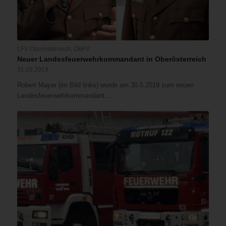
LFV Oberösterreich
,
ÖBFV
Neuer Landesfeuerwehrkommandant in Oberösterreich
31.05.2019
Robert Mayer (im Bild links) wurde am 30.5.2019 zum neuen
Landesfeuerwehrkommandant…