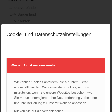
KATEGORIEN
Landesverbände
LFV Burgenland
LFV Kärnten
LFV Niederösterreich
Cookie- und Datenschutzeinstellungen
LFV Oberösterreich
LFV Salzburg
LFV Steiermark
LFV Tirol
LFV Vorarlberg
Wie wir Cookies verwenden
LFV Wien
ÖBFV
Corona
Wir können Cookies anfordern, die auf Ihrem Gerät
eingestellt werden. Wir verwenden Cookies, um uns
ÖFKAD
mitzuteilen, wenn Sie unsere Websites besuchen, wie
TRVB-AK
Sie mit uns interagieren, Ihre Nutzererfahrung verbessern
und Ihre Beziehung zu unserer Website anpassen.
Klicken Sie auf die verschiedenen