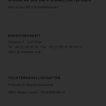
SPENDE AN DEN ÖBFV-SCHNELLHILFEFONDS
Was ist der ÖBFV-Schnellhilfefonds?
ERREICHBARKEIT
Voitgasse 4 · 1220 Wien
Tel: +43 (1) 545 82 30 · Fax: +43 (1) 545 82 30 DW 13
office @ feuerwehr.or.at
TOCHTERGESELLSCHAFTEN
Prüfstelle für Brandschutztechnik
ÖBFV Medien GmbH – FEUERWEHR.AT