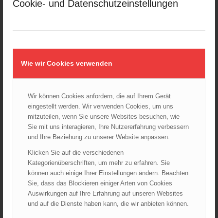
Cookie- und Datenschutzeinstellungen
LFV Wien
ÖBFV
Corona
ÖFKAD
TRVB-AK
Wie wir Cookies verwenden
Wir können Cookies anfordern, die auf Ihrem Gerät
AKTUELLES AUS DEM ÖBFV
eingestellt werden. Wir verwenden Cookies, um uns
Rotes Kreuz & ÖBFV warnen vor Extremhitze: „Mensch und
mitzuteilen, wenn Sie unsere Websites besuchen, wie
Umwelt in Gefahr – bleiben Sie achtsam!“
Sie mit uns interagieren, Ihre Nutzererfahrung verbessern
05.08.2026 - 12:38
und Ihre Beziehung zu unserer Website anpassen.
Hitzestress im Feuerwehreinsatz: Die Mannschaft im Blick
Klicken Sie auf die verschiedenen
behalten!
Kategorienüberschriften, um mehr zu erfahren. Sie
30.07.2026 - 08:33
können auch einige Ihrer Einstellungen ändern. Beachten
Siegerehrung bei der Feuerwehr-Weltmeisterschaft in
Sie, dass das Blockieren einiger Arten von Cookies
Eisenstadt
Auswirkungen auf Ihre Erfahrung auf unseren Websites
26.07.2026 - 13:39
und auf die Dienste haben kann, die wir anbieten können.
Österreich ist erneut Feuerwehr-Weltmeister!