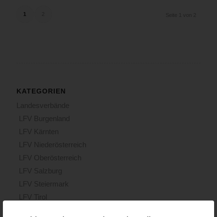
1
2
Seite 1 von 2
KATEGORIEN
Landesverbände
LFV Burgenland
LFV Kärnten
LFV Niederösterreich
LFV Oberösterreich
LFV Salzburg
LFV Steiermark
LFV Tirol
LFV Vorarlberg