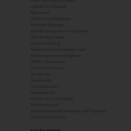
ÖBFV Richtlinien Entwürfe
ordentliche Mitglieder
Maschinist
ÖBFV-Schnellhilfefonds
fördernde Mitglieder
Rechtliche Aspekte der Feuerwehr-
Öffentlichkeitsarbeit
Menschenrettung
Österreichische Feuerwehr- und
Katastrophenschutzakademie
TRVB – Arbeitskreis
Technischer Einsatz
Rechtliches
Gerätekunde
Auszeichnungen
Sonderdienste
Wasser- und Tauchdienst
Feuerwehrjugend
Vegetationsbrandbekämpfung und Flugdienst
Änderungsvorschlag