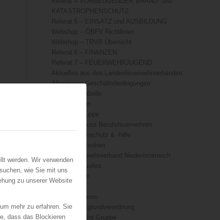
Referat 4 VORBEUGENDER BRAND- und
KATASTROPHENSCHUTZ
Referat 5 – EINSATZ und AUSBILDUNG
Webshop – ÖBFV Richtlinien
Webshop – TRVB Übersicht
Referat 6 – FINANZEN
Referat 7 – FEUERWEHRJUGEND
Aktuelles aus den Landesfeuerwehrverbänden
Allgemeine Geschäftsbedingungen
Äquivalenztabelle
BOS-Drohnen
Die Löschgruppe
Fachausschuss Berufsfeuerwehren
Katastrophenschutz & -hilfe
Kompetenzzentren
Landesfeuerwehrverband Niederösterreich
llt werden. Wir verwenden
ÖFKAD Aktuelles
suchen, wie Sie mit uns
Organigramm
iehung zu unserer Website
Presse
TRVB-AK News
 um mehr zu erfahren. Sie
Datenschutzgrundverordnung
ie, dass das Blockieren
Die technische Gruppe