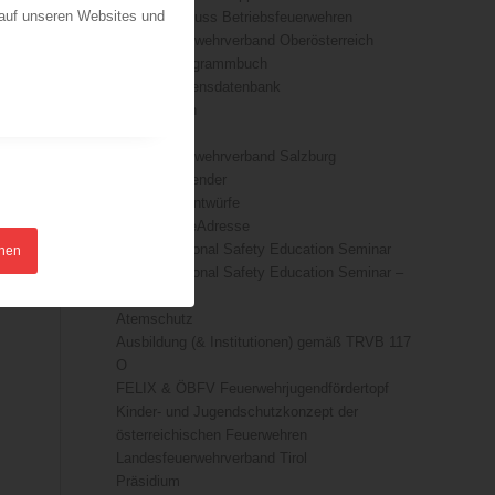
 auf unseren Websites und
Fachausschuss Betriebsfeuerwehren
Landesfeuerwehrverband Oberösterreich
ÖFKAD Programmbuch
ÖBFV-Wissensdatenbank
Basiswissen
Downloads
Landesfeuerwehrverband Salzburg
ÖFKAD Kalender
TRVB-AK Entwürfe
#DieRichtigeAdresse
7th International Safety Education Seminar
hnen
7th International Safety Education Seminar –
sponsors
Atemschutz
Ausbildung (& Institutionen) gemäß TRVB 117
O
FELIX & ÖBFV Feuerwehrjugendfördertopf
Kinder- und Jugendschutzkonzept der
österreichischen Feuerwehren
Landesfeuerwehrverband Tirol
Präsidium