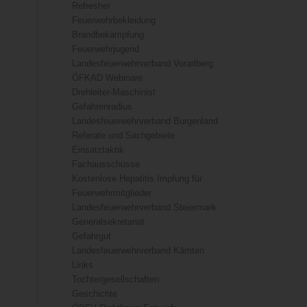
Refresher
Feuerwehrbekleidung
Brandbekämpfung
Feuerwehrjugend
Landesfeuerwehrverband Vorarlberg
ÖFKAD Webinare
Drehleiter-Maschinist
Gefahrenradius
Landesfeuerwehrverband Burgenland
Referate und Sachgebiete
Einsatztaktik
Fachausschüsse
Kostenlose Hepatitis Impfung für
Feuerwehrmitglieder
Landesfeuerwehrverband Steiermark
Generalsekretariat
Gefahrgut
Landesfeuerwehrverband Kärnten
Links
Tochtergesellschaften
Geschichte