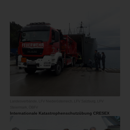
Landesverbände
,
LFV Niederösterreich
,
LFV Salzburg
,
LFV
Steiermark
,
ÖBFV
Internationale Katastrophenschutzübung CRESEX