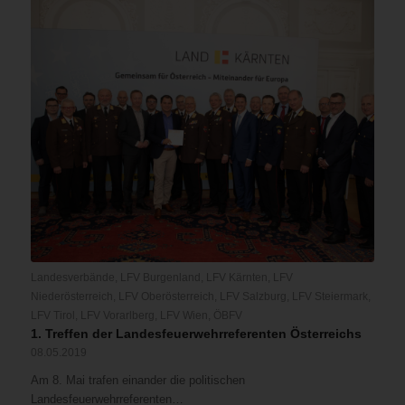
Landesverbände
,
LFV Burgenland
,
LFV Kärnten
,
LFV
Niederösterreich
,
LFV Oberösterreich
,
LFV Salzburg
,
LFV Steiermark
,
LFV Tirol
,
LFV Vorarlberg
,
LFV Wien
,
ÖBFV
1. Treffen der Landesfeuerwehrreferenten Österreichs
08.05.2019
Am 8. Mai trafen einander die politischen
Landesfeuerwehrreferenten…