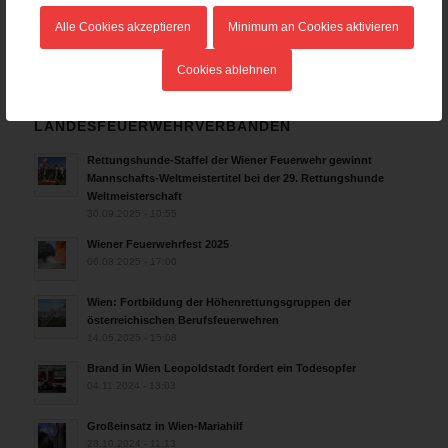
Österreich ist erneut Feuerwehr-Weltmeister!
25.07.2026 - 17:21
Alle Cookies akzeptieren
Minimum an Cookies aktivieren
Cookies ablehnen
AKTUELLES AUS DEN
LANDESFEUERWEHRVERBÄNDEN
Rettungshunde-Staffel der Wiener Feuerwehr gewinnt
Mannschafts-Weltmeistertitel bei der 29. Rettungshunde
Weltmeisterschaft
30.09.2025 - 10:55
Wiener Feuerwehrfest 2025
06.08.2025 - 17:00
Wien: Fortbildung der Höhenrettungsgruppen der
österreichischen Berufsfeuerwehren
14.05.2025 - 15:08
Brand in Wien Leopoldstadt fordert ein Todesopfer
04.11.2024 - 13:03
Großeinsatz in Wien-Mariahilf
28.10.2024 - 11:13