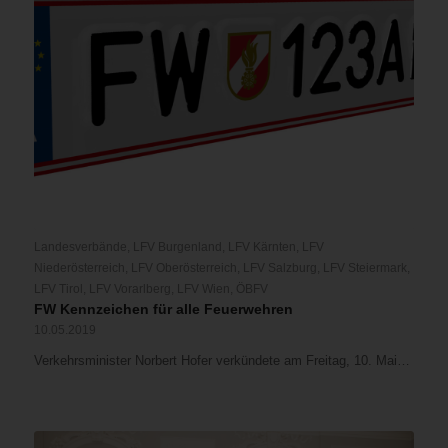
Landesverbände
,
LFV Burgenland
,
LFV Kärnten
,
LFV
Niederösterreich
,
LFV Oberösterreich
,
LFV Salzburg
,
LFV Steiermark
,
LFV Tirol
,
LFV Vorarlberg
,
LFV Wien
,
ÖBFV
FW Kennzeichen für alle Feuerwehren
10.05.2019
Verkehrsminister Norbert Hofer verkündete am Freitag, 10. Mai…