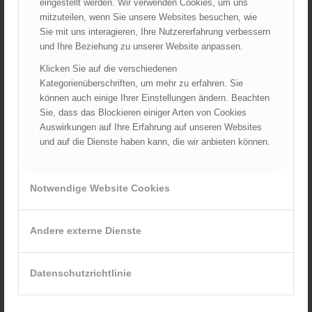
LFV Vorarlberg
eingestellt werden. Wir verwenden Cookies, um uns
mitzuteilen, wenn Sie unsere Websites besuchen, wie
LFV Wien
Sie mit uns interagieren, Ihre Nutzererfahrung verbessern
ÖBFV
und Ihre Beziehung zu unserer Website anpassen.
Corona
Klicken Sie auf die verschiedenen
ÖFKAD
Kategorienüberschriften, um mehr zu erfahren. Sie
TRVB-AK
können auch einige Ihrer Einstellungen ändern. Beachten
Sie, dass das Blockieren einiger Arten von Cookies
Auswirkungen auf Ihre Erfahrung auf unseren Websites
und auf die Dienste haben kann, die wir anbieten können.
AKTUELLES AUS DEM ÖBFV
Rotes Kreuz & ÖBFV warnen vor Extremhitze: „Mensch und
Notwendige Website Cookies
Umwelt in Gefahr – bleiben Sie achtsam!“
05.08.2026 - 12:38
Hitzestress im Feuerwehreinsatz: Die Mannschaft im Blick
Andere externe Dienste
behalten!
30.07.2026 - 08:33
Siegerehrung bei der Feuerwehr-Weltmeisterschaft in
Datenschutzrichtlinie
Eisenstadt
26.07.2026 - 13:39