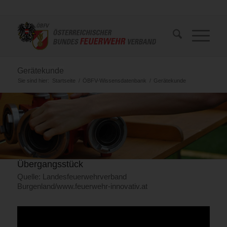
Gerätekunde
Sie sind hier:
Startseite
/
ÖBFV-Wissensdatenbank
/
Gerätekunde
Übergangsstück
Quelle: Landesfeuerwehrverband
Burgenland/www.feuerwehr-innovativ.at