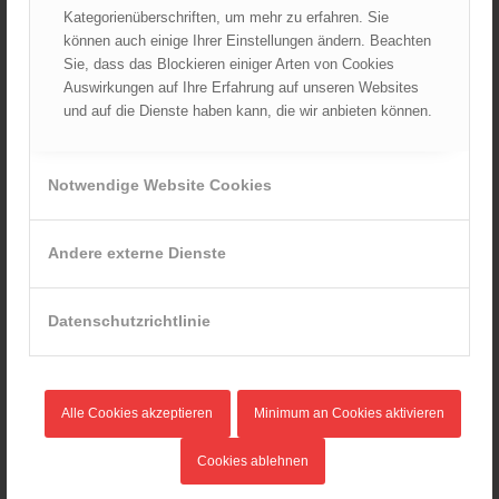
Kategorienüberschriften, um mehr zu erfahren. Sie
können auch einige Ihrer Einstellungen ändern. Beachten
Sie, dass das Blockieren einiger Arten von Cookies
Auswirkungen auf Ihre Erfahrung auf unseren Websites
und auf die Dienste haben kann, die wir anbieten können.
Notwendige Website Cookies
Druckbegrenzungsventil
Andere externe Dienste
Quelle: Landesfeuerwehrverband
Burgenland/www.feuerwehr-innovativ.at
Datenschutzrichtlinie
Alle Cookies akzeptieren
Minimum an Cookies aktivieren
Cookies ablehnen