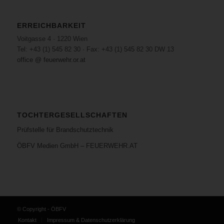
ERREICHBARKEIT
Voitgasse 4 · 1220 Wien
Tel: +43 (1) 545 82 30 · Fax: +43 (1) 545 82 30 DW 13
office @ feuerwehr.or.at
TOCHTERGESELLSCHAFTEN
Prüfstelle für Brandschutztechnik
ÖBFV Medien GmbH – FEUERWEHR.AT
© Copyright - ÖBFV
Kontakt
Impressum & Datenschutzerklärung