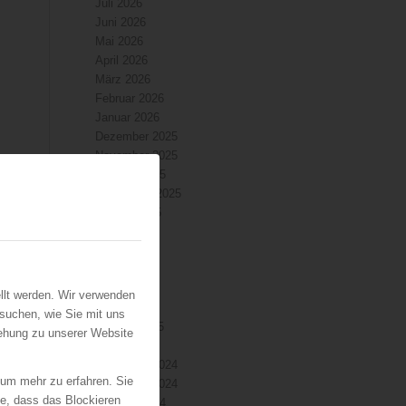
Juli 2026
Juni 2026
Mai 2026
April 2026
März 2026
Februar 2026
Januar 2026
Dezember 2025
November 2025
Oktober 2025
September 2025
August 2025
Juli 2025
Juni 2025
Mai 2025
April 2025
llt werden. Wir verwenden
März 2025
suchen, wie Sie mit uns
Februar 2025
iehung zu unserer Website
Januar 2025
Dezember 2024
 um mehr zu erfahren. Sie
November 2024
ie, dass das Blockieren
Oktober 2024