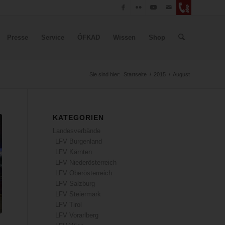
Presse
Service
ÖFKAD
Wissen
Shop
Sie sind hier:
Startseite
/
2015
/
August
KATEGORIEN
Landesverbände
LFV Burgenland
LFV Kärnten
LFV Niederösterreich
LFV Oberösterreich
LFV Salzburg
LFV Steiermark
LFV Tirol
LFV Vorarlberg