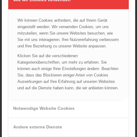
Vegetationsbrandbekämpfung und Flugdienst
Änderungsvorschlag
Wir können Cookies anfordern, die auf Ihrem Gerät
eingestellt werden. Wir verwenden Cookies, um uns
KATEGORIEN
mitzuteilen, wenn Sie unsere Websites besuchen, wie
Archiv
Sie mit uns interagieren, Ihre Nutzererfahrung verbessern
Corona
und Ihre Beziehung zu unserer Website anpassen.
Landesverbände
Klicken Sie auf die verschiedenen
Kategorienüberschriften, um mehr zu erfahren. Sie
LFV Burgenland
können auch einige Ihrer Einstellungen ändern. Beachten
LFV Kärnten
Sie, dass das Blockieren einiger Arten von Cookies
LFV Niederösterreich
Auswirkungen auf Ihre Erfahrung auf unseren Websites
LFV Oberösterreich
und auf die Dienste haben kann, die wir anbieten können.
LFV Salzburg
LFV Steiermark
Notwendige Website Cookies
LFV Tirol
LFV Vorarlberg
Andere externe Dienste
LFV Wien
ÖBFV