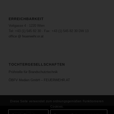
ERREICHBARKEIT
Voitgasse 4 · 1220 Wien
Tel: +43 (1) 545 82 30 · Fax: +43 (1) 545 82 30 DW 13
office @ feuerwehr.or.at
TOCHTERGESELLSCHAFTEN
Prüfstelle für Brandschutztechnik
ÖBFV Medien GmbH – FEUERWEHR.AT
Diese Seite verwendet zum ordnungsgemäßen Funktionieren
Cookies.
© Copyright - ÖBFV