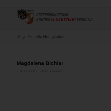
Blog - Aktuelle Neuigkeiten
Magdalena Bichler
/
07.02.2018
in
7.1 SGMA
,
7.2 SGMA