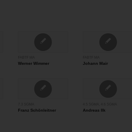
FABTF MA
FABTF MA
Werner Wimmer
Johann Mair
7.3 SGMA
4.5 SGMA
,
4.6 SGMA
Franz Schönleitner
Andreas Ilk