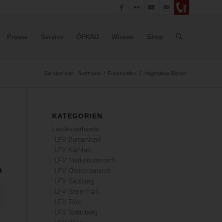
Presse
Service
ÖFKAD
Wissen
Shop
Sie sind hier:
Startseite
/
Funktionäre
/
Magdalena Bichler
KATEGORIEN
Landesverbände
LFV Burgenland
LFV Kärnten
LFV Niederösterreich
n
LFV Oberösterreich
LFV Salzburg
LFV Steiermark
LFV Tirol
LFV Vorarlberg