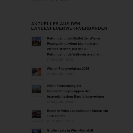
25.07.2026 - 17:21
AKTUELLES AUS DEN
LANDESFEUERWEHRVERBÄNDEN
Rettungshunde-Staffel der Wiener
Feuerwehr gewinnt Mannschafts-
Weltmeistertitel bei der 29.
Rettungshunde Weltmeisterschaft
30.09.2025 - 10:55
Wiener Feuerwehrfest 2025
06.08.2025 - 17:00
Wien: Fortbildung der
Höhenrettungsgruppen der
österreichischen Berufsfeuerwehren
14.05.2025 - 15:08
Brand in Wien Leopoldstadt fordert ein
Todesopfer
04.11.2024 - 13:03
Großeinsatz in Wien-Mariahilf