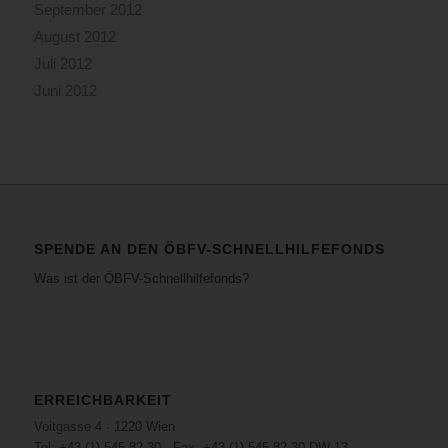
September 2012
August 2012
Juli 2012
Juni 2012
SPENDE AN DEN ÖBFV-SCHNELLHILFEFONDS
Was ist der ÖBFV-Schnellhilfefonds?
ERREICHBARKEIT
Voitgasse 4 · 1220 Wien
Tel: +43 (1) 545 82 30 · Fax: +43 (1) 545 82 30 DW 13