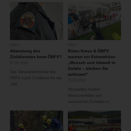
ÖBFV
ÖBFV
Ableistung des
Rotes Kreuz & ÖBFV
Zivildienstes beim ÖBFV?
warnen vor Extremhitze:
„Mensch und Umwelt in
07.08.2026
Gefahr – bleiben Sie
Das Generalsekretariat des
achtsam!“
ÖBFV sucht Zivildiener für das
05.08.2026
Jahr…
Hitzewellen fordern
Menschenleben und
verursachen Schäden in…