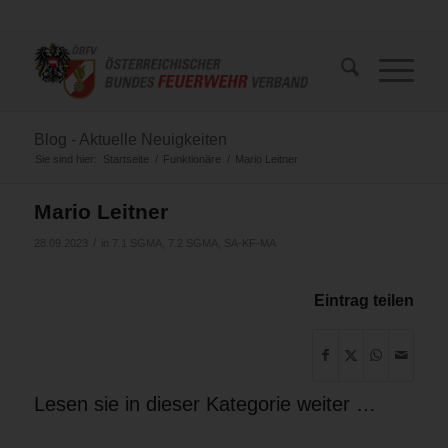
Blog - Aktuelle Neuigkeiten
Sie sind hier:
Startseite
/
Funktionäre
/
Mario Leitner
Mario Leitner
/
28.09.2023
in
7.1 SGMA
,
7.2 SGMA
,
SA-KF-MA
Eintrag teilen
Lesen sie in dieser Kategorie weiter …