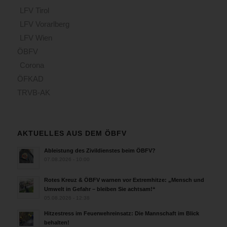
LFV Tirol
LFV Vorarlberg
LFV Wien
ÖBFV
Corona
ÖFKAD
TRVB-AK
AKTUELLES AUS DEM ÖBFV
Ableistung des Zivildienstes beim ÖBFV?
07.08.2026 - 10:00
Rotes Kreuz & ÖBFV warnen vor Extremhitze: „Mensch und
Umwelt in Gefahr – bleiben Sie achtsam!“
05.08.2026 - 12:38
Hitzestress im Feuerwehreinsatz: Die Mannschaft im Blick
behalten!