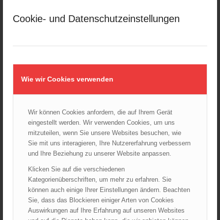
März 2025
Cookie- und Datenschutzeinstellungen
Februar 2025
Januar 2025
Dezember 2024
November 2024
Oktober 2024
Wie wir Cookies verwenden
September 2024
August 2024
Wir können Cookies anfordern, die auf Ihrem Gerät
Juli 2024
eingestellt werden. Wir verwenden Cookies, um uns
Juni 2024
mitzuteilen, wenn Sie unsere Websites besuchen, wie
Mai 2024
Sie mit uns interagieren, Ihre Nutzererfahrung verbessern
und Ihre Beziehung zu unserer Website anpassen.
April 2024
März 2024
Klicken Sie auf die verschiedenen
Kategorienüberschriften, um mehr zu erfahren. Sie
Februar 2024
können auch einige Ihrer Einstellungen ändern. Beachten
Januar 2024
Sie, dass das Blockieren einiger Arten von Cookies
Dezember 2023
Auswirkungen auf Ihre Erfahrung auf unseren Websites