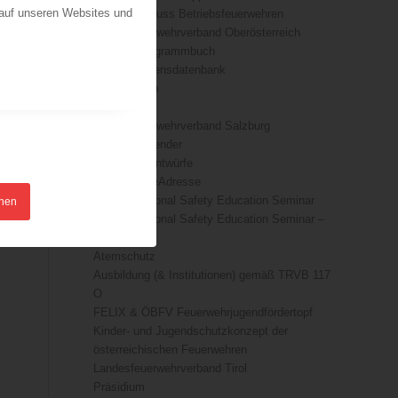
 auf unseren Websites und
Fachausschuss Betriebsfeuerwehren
Landesfeuerwehrverband Oberösterreich
ÖFKAD Programmbuch
ÖBFV-Wissensdatenbank
Basiswissen
Downloads
Landesfeuerwehrverband Salzburg
ÖFKAD Kalender
TRVB-AK Entwürfe
#DieRichtigeAdresse
7th International Safety Education Seminar
hnen
7th International Safety Education Seminar –
sponsors
Atemschutz
Ausbildung (& Institutionen) gemäß TRVB 117
O
FELIX & ÖBFV Feuerwehrjugendfördertopf
Kinder- und Jugendschutzkonzept der
österreichischen Feuerwehren
Landesfeuerwehrverband Tirol
Präsidium