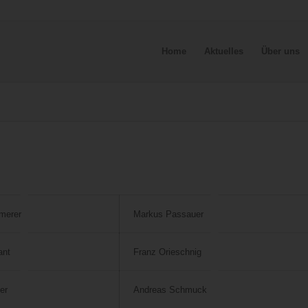
Home
Aktuelles
Über uns
merer
Markus Passauer
ant
Franz Orieschnig
ler
Andreas Schmuck