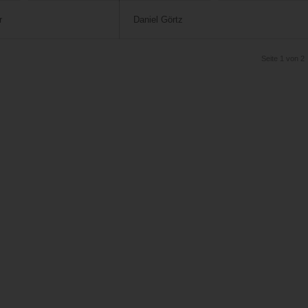
r
Daniel Görtz
Seite 1 von 2