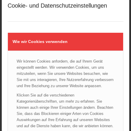
Februar 2025
Cookie- und Datenschutzeinstellungen
Januar 2025
Dezember 2024
November 2024
Oktober 2024
September 2024
Wie wir Cookies verwenden
August 2024
Juli 2024
Wir können Cookies anfordern, die auf Ihrem Gerät
Juni 2024
eingestellt werden. Wir verwenden Cookies, um uns
Mai 2024
mitzuteilen, wenn Sie unsere Websites besuchen, wie
Sie mit uns interagieren, Ihre Nutzererfahrung verbessern
April 2024
und Ihre Beziehung zu unserer Website anpassen.
März 2024
Klicken Sie auf die verschiedenen
Februar 2024
Kategorienüberschriften, um mehr zu erfahren. Sie
Januar 2024
können auch einige Ihrer Einstellungen ändern. Beachten
Dezember 2023
Sie, dass das Blockieren einiger Arten von Cookies
Auswirkungen auf Ihre Erfahrung auf unseren Websites
November 2023
und auf die Dienste haben kann, die wir anbieten können.
Oktober 2023