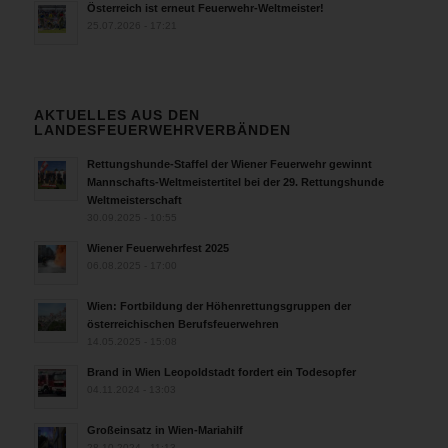
Österreich ist erneut Feuerwehr-Weltmeister!
25.07.2026 - 17:21
AKTUELLES AUS DEN
LANDESFEUERWEHRVERBÄNDEN
Rettungshunde-Staffel der Wiener Feuerwehr gewinnt
Mannschafts-Weltmeistertitel bei der 29. Rettungshunde
Weltmeisterschaft
30.09.2025 - 10:55
Wiener Feuerwehrfest 2025
06.08.2025 - 17:00
Wien: Fortbildung der Höhenrettungsgruppen der
österreichischen Berufsfeuerwehren
14.05.2025 - 15:08
Brand in Wien Leopoldstadt fordert ein Todesopfer
04.11.2024 - 13:03
Großeinsatz in Wien-Mariahilf
28.10.2024 - 11:13