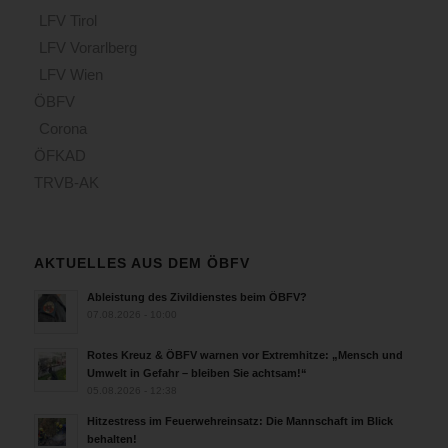
LFV Tirol
LFV Vorarlberg
LFV Wien
ÖBFV
Corona
ÖFKAD
TRVB-AK
AKTUELLES AUS DEM ÖBFV
Ableistung des Zivildienstes beim ÖBFV?
07.08.2026 - 10:00
Rotes Kreuz & ÖBFV warnen vor Extremhitze: „Mensch und
Umwelt in Gefahr – bleiben Sie achtsam!“
05.08.2026 - 12:38
Hitzestress im Feuerwehreinsatz: Die Mannschaft im Blick
behalten!