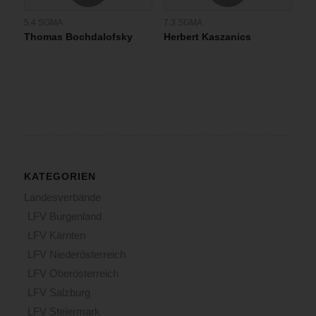
5.4 SGMA
7.3 SGMA
Thomas Bochdalofsky
Herbert Kaszanics
KATEGORIEN
Landesverbände
LFV Burgenland
LFV Kärnten
LFV Niederösterreich
LFV Oberösterreich
LFV Salzburg
LFV Steiermark