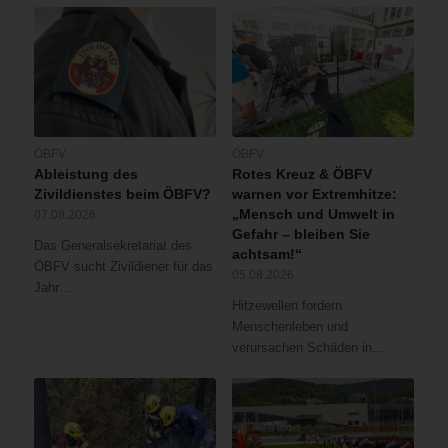
ÖBFV
ÖBFV
Ableistung des
Rotes Kreuz & ÖBFV
Zivildienstes beim ÖBFV?
warnen vor Extremhitze:
„Mensch und Umwelt in
07.08.2026
Gefahr – bleiben Sie
Das Generalsekretariat des
achtsam!“
ÖBFV sucht Zivildiener für das
05.08.2026
Jahr…
Hitzewellen fordern
Menschenleben und
verursachen Schäden in…