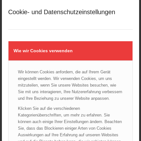
März 2025
Cookie- und Datenschutzeinstellungen
Februar 2025
Januar 2025
Dezember 2024
November 2024
Oktober 2024
Wie wir Cookies verwenden
September 2024
August 2024
Wir können Cookies anfordern, die auf Ihrem Gerät
Juli 2024
eingestellt werden. Wir verwenden Cookies, um uns
Juni 2024
mitzuteilen, wenn Sie unsere Websites besuchen, wie
Mai 2024
Sie mit uns interagieren, Ihre Nutzererfahrung verbessern
und Ihre Beziehung zu unserer Website anpassen.
April 2024
März 2024
Klicken Sie auf die verschiedenen
Kategorienüberschriften, um mehr zu erfahren. Sie
Februar 2024
können auch einige Ihrer Einstellungen ändern. Beachten
Januar 2024
Sie, dass das Blockieren einiger Arten von Cookies
Dezember 2023
Auswirkungen auf Ihre Erfahrung auf unseren Websites