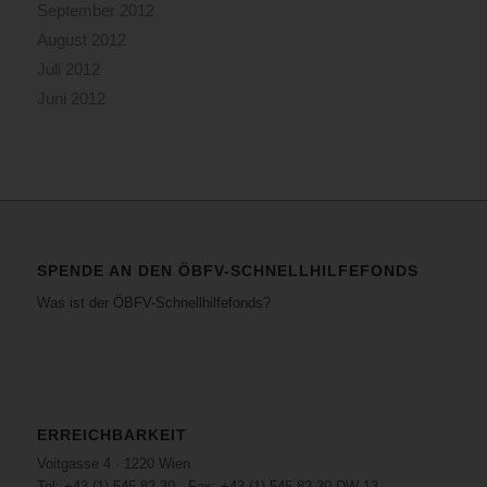
September 2012
August 2012
Juli 2012
Juni 2012
SPENDE AN DEN ÖBFV-SCHNELLHILFEFONDS
Was ist der ÖBFV-Schnellhilfefonds?
ERREICHBARKEIT
Voitgasse 4 · 1220 Wien
Tel: +43 (1) 545 82 30 · Fax: +43 (1) 545 82 30 DW 13