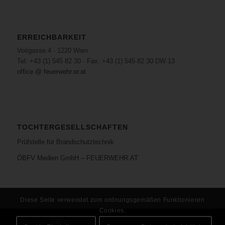
ERREICHBARKEIT
Voitgasse 4 · 1220 Wien
Tel: +43 (1) 545 82 30 · Fax: +43 (1) 545 82 30 DW 13
office @ feuerwehr.or.at
TOCHTERGESELLSCHAFTEN
Prüfstelle für Brandschutztechnik
ÖBFV Medien GmbH – FEUERWEHR.AT
Diese Seite verwendet zum ordnungsgemäßen Funktionieren
Cookies.
© Copyright - ÖBFV