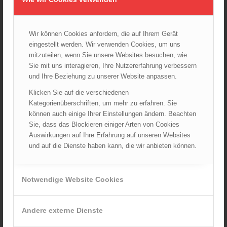
Vegetationsbrandbekämpfung und Flugdienst
Änderungsvorschlag
Wir können Cookies anfordern, die auf Ihrem Gerät
eingestellt werden. Wir verwenden Cookies, um uns
KATEGORIEN
mitzuteilen, wenn Sie unsere Websites besuchen, wie
Archiv
Sie mit uns interagieren, Ihre Nutzererfahrung verbessern
Corona
und Ihre Beziehung zu unserer Website anpassen.
Landesverbände
Klicken Sie auf die verschiedenen
Kategorienüberschriften, um mehr zu erfahren. Sie
LFV Burgenland
können auch einige Ihrer Einstellungen ändern. Beachten
LFV Kärnten
Sie, dass das Blockieren einiger Arten von Cookies
LFV Niederösterreich
Auswirkungen auf Ihre Erfahrung auf unseren Websites
LFV Oberösterreich
und auf die Dienste haben kann, die wir anbieten können.
LFV Salzburg
LFV Steiermark
Notwendige Website Cookies
LFV Tirol
LFV Vorarlberg
Andere externe Dienste
LFV Wien
ÖBFV