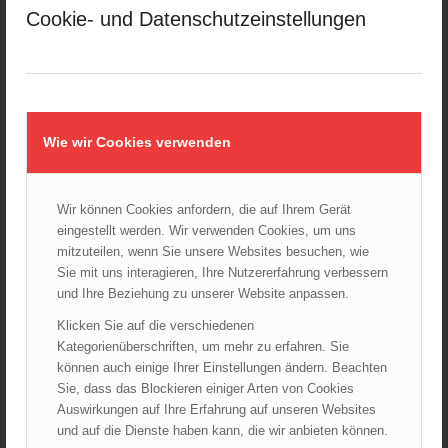
Februar 2025
Cookie- und Datenschutzeinstellungen
Januar 2025
Dezember 2024
November 2024
Oktober 2024
September 2024
Wie wir Cookies verwenden
August 2024
Juli 2024
Wir können Cookies anfordern, die auf Ihrem Gerät
Juni 2024
eingestellt werden. Wir verwenden Cookies, um uns
Mai 2024
mitzuteilen, wenn Sie unsere Websites besuchen, wie
Sie mit uns interagieren, Ihre Nutzererfahrung verbessern
April 2024
und Ihre Beziehung zu unserer Website anpassen.
März 2024
Klicken Sie auf die verschiedenen
Februar 2024
Kategorienüberschriften, um mehr zu erfahren. Sie
Januar 2024
können auch einige Ihrer Einstellungen ändern. Beachten
Dezember 2023
Sie, dass das Blockieren einiger Arten von Cookies
Auswirkungen auf Ihre Erfahrung auf unseren Websites
November 2023
und auf die Dienste haben kann, die wir anbieten können.
Oktober 2023