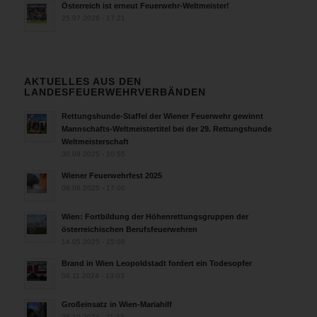
Österreich ist erneut Feuerwehr-Weltmeister!
25.07.2026 - 17:21
AKTUELLES AUS DEN
LANDESFEUERWEHRVERBÄNDEN
Rettungshunde-Staffel der Wiener Feuerwehr gewinnt
Mannschafts-Weltmeistertitel bei der 29. Rettungshunde
Weltmeisterschaft
30.09.2025 - 10:55
Wiener Feuerwehrfest 2025
06.08.2025 - 17:00
Wien: Fortbildung der Höhenrettungsgruppen der
österreichischen Berufsfeuerwehren
14.05.2025 - 15:08
Brand in Wien Leopoldstadt fordert ein Todesopfer
04.11.2024 - 13:03
Großeinsatz in Wien-Mariahilf
28.10.2024 - 11:13