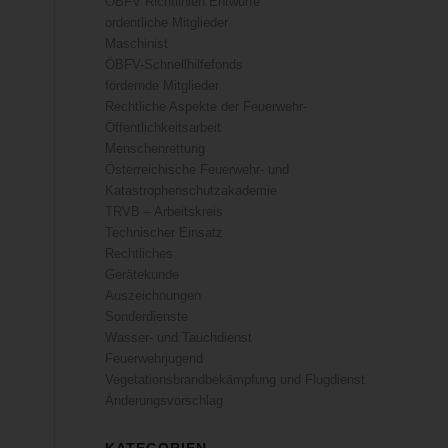
ÖBFV Richtlinien Entwürfe
ordentliche Mitglieder
Maschinist
ÖBFV-Schnellhilfefonds
fördernde Mitglieder
Rechtliche Aspekte der Feuerwehr-
Öffentlichkeitsarbeit
Menschenrettung
Österreichische Feuerwehr- und
Katastrophenschutzakademie
TRVB – Arbeitskreis
Technischer Einsatz
Rechtliches
Gerätekunde
Auszeichnungen
Sonderdienste
Wasser- und Tauchdienst
Feuerwehrjugend
Vegetationsbrandbekämpfung und Flugdienst
Änderungsvorschlag