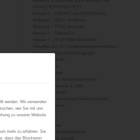
Referat 4 VORBEUGENDER BRAND- und
KATASTROPHENSCHUTZ
Referat 5 – EINSATZ und AUSBILDUNG
Webshop – ÖBFV Richtlinien
Webshop – TRVB Übersicht
Referat 6 – FINANZEN
Referat 7 – FEUERWEHRJUGEND
Aktuelles aus den Landesfeuerwehrverbänden
Allgemeine Geschäftsbedingungen
Äquivalenztabelle
BOS-Drohnen
Die Löschgruppe
Fachausschuss Berufsfeuerwehren
Katastrophenschutz & -hilfe
Kompetenzzentren
Landesfeuerwehrverband Niederösterreich
llt werden. Wir verwenden
ÖFKAD Aktuelles
suchen, wie Sie mit uns
Organigramm
iehung zu unserer Website
Presse
TRVB-AK News
 um mehr zu erfahren. Sie
Datenschutzgrundverordnung
ie, dass das Blockieren
Die technische Gruppe