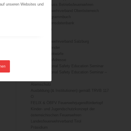
 auf unseren Websites und
Fachausschuss Betriebsfeuerwehren
Landesfeuerwehrverband Oberösterreich
ÖFKAD Programmbuch
ÖBFV-Wissensdatenbank
Basiswissen
Downloads
Landesfeuerwehrverband Salzburg
ÖFKAD Kalender
TRVB-AK Entwürfe
#DieRichtigeAdresse
7th International Safety Education Seminar
hnen
7th International Safety Education Seminar –
sponsors
Atemschutz
Ausbildung (& Institutionen) gemäß TRVB 117
O
FELIX & ÖBFV Feuerwehrjugendfördertopf
Kinder- und Jugendschutzkonzept der
österreichischen Feuerwehren
Landesfeuerwehrverband Tirol
Präsidium