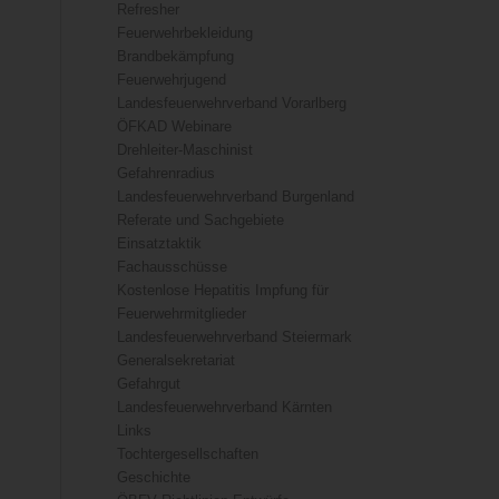
Refresher
Feuerwehrbekleidung
Brandbekämpfung
Feuerwehrjugend
Landesfeuerwehrverband Vorarlberg
ÖFKAD Webinare
Drehleiter-Maschinist
Gefahrenradius
Landesfeuerwehrverband Burgenland
Referate und Sachgebiete
Einsatztaktik
Fachausschüsse
Kostenlose Hepatitis Impfung für
Feuerwehrmitglieder
Landesfeuerwehrverband Steiermark
Generalsekretariat
Gefahrgut
Landesfeuerwehrverband Kärnten
Links
Tochtergesellschaften
Geschichte